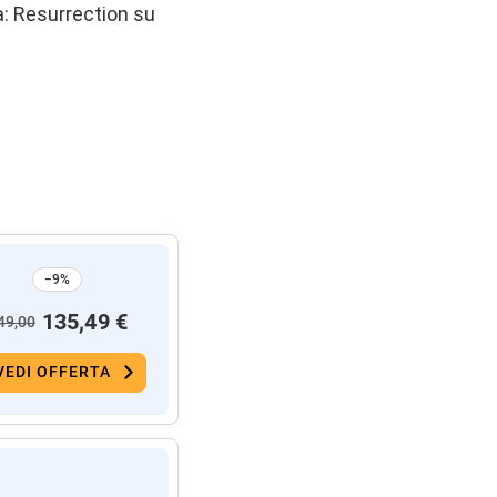
la: Resurrection su
−9%
135,49 €
49,00
VEDI OFFERTA