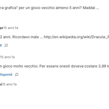
a grafica" per un gioco vecchio almeno 5 anni? Maddai ...
er
15 anni fa
2 anni. Ricordavo male ...
http://en.wikipedia.org/wiki/Dracula:
i
15 anni fa
n gioco molto vecchio. Per essere onesti doveva costare 3,99 t
Rispondi
ei
15 anni fa