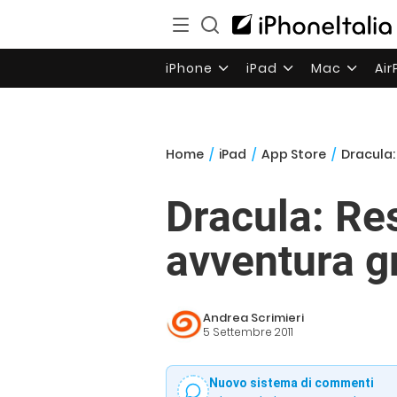
iPhone
iPad
Mac
Ai
Home
/
iPad
/
App Store
/
Dracula:
Dracula: Re
avventura gr
Andrea Scrimieri
5 Settembre 2011
Nuovo sistema di commenti