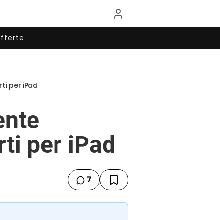
fferte
ti per iPad
ente
rti per iPad
7