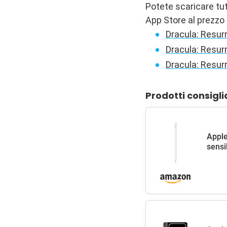
Potete scaricare tutt
App Store al prezzo 
Dracula: Resur
Dracula: Resur
Dracula: Resur
Prodotti consigli
Apple
sensib