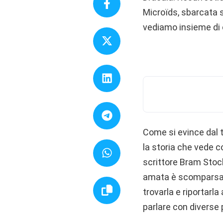
Microïds, sbarcata s
vediamo insieme di c
Come si evince dal t
la storia che vede c
scrittore Bram Stock
amata è scomparsa f
trovarla e riportarl
parlare con diverse