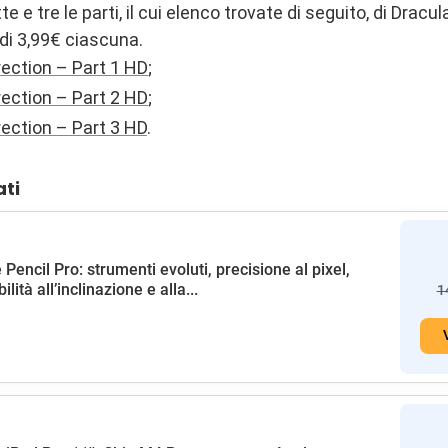
e e tre le parti, il cui elenco trovate di seguito, di Dracu
di 3,99€ ciascuna.
rection – Part 1 HD
;
rection – Part 2 HD
;
rection – Part 3 HD
.
ati
 Pencil Pro: strumenti evoluti, precisione al pixel,
ilità all’inclinazione e alla...
1