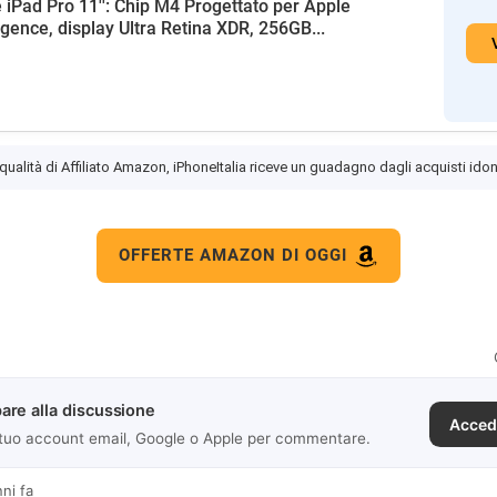
 iPad Pro 11'': Chip M4 Progettato per Apple
ligence, display Ultra Retina XDR, 256GB...
 qualità di Affiliato Amazon, iPhoneItalia riceve un guadagno dagli acquisti idon
OFFERTE AMAZON DI OGGI
are alla discussione
Acced
 tuo account email, Google o Apple per commentare.
nni fa