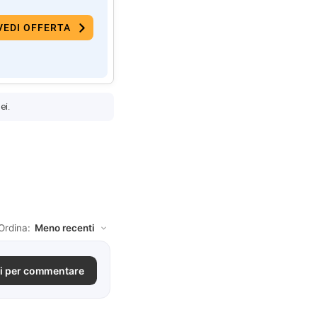
VEDI OFFERTA
ei.
Ordina:
i per commentare