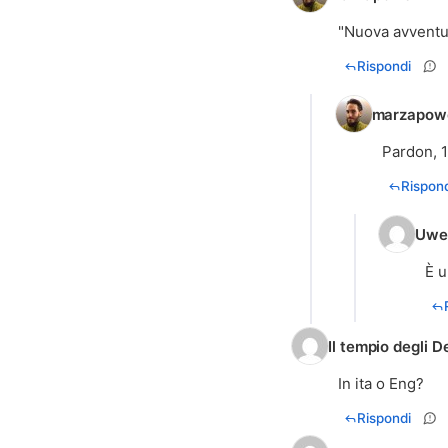
"Nuova avventur
Rispondi
marzapow
Pardon, 1
Rispond
Uwe
È u
Il tempio degli D
In ita o Eng?
Rispondi