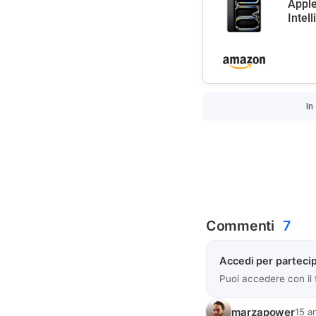
Apple
Intel
In
Commenti
7
Accedi per partecip
Puoi accedere con il
marzapower
15 a