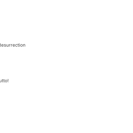
_Resurrection
utto!