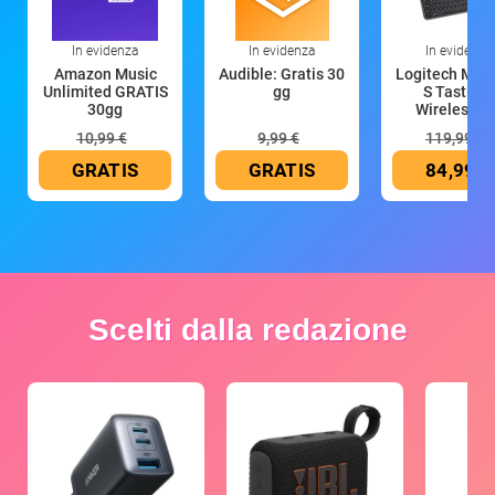
In evidenza
In evidenza
In evidenza
Amazon Music
Audible: Gratis 30
Logitech MX 
Unlimited GRATIS
gg
S Tastiera
30gg
Wireless (G
10,99 €
9,99 €
119,99 €
GRATIS
GRATIS
84,99 €
Scelti dalla redazione