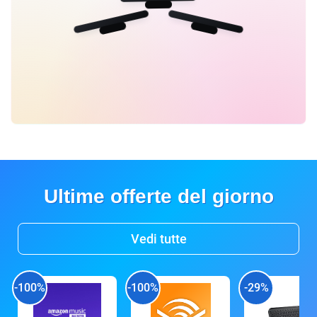
Ultime offerte del giorno
Vedi tutte
-100%
-100%
-29%