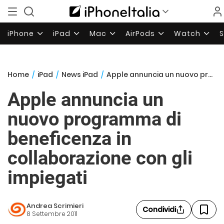
iPhone
iPad
Mac
AirPods
Watch
Home
/
iPad
/
News iPad
/
Apple annuncia un nuovo programma di beneficenza in collaborazione con gli impiegati
Apple annuncia un
nuovo programma di
beneficenza in
collaborazione con gli
impiegati
Andrea Scrimieri
Condividi
8 Settembre 2011