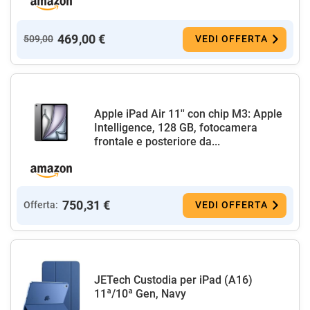
469,00 €
509,00
VEDI OFFERTA
Apple iPad Air 11'' con chip M3: Apple
Intelligence, 128 GB, fotocamera
frontale e posteriore da...
750,31 €
Offerta:
VEDI OFFERTA
JETech Custodia per iPad (A16)
11ª/10ª Gen, Navy