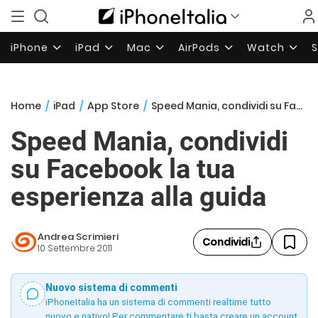
iPhone
iPad
Mac
AirPods
Watch
Home
/
iPad
/
App Store
/
Speed Mania, condividi su Facebook la tua esperienza alla guida
Speed Mania, condividi
su Facebook la tua
esperienza alla guida
Andrea Scrimieri
Condividi
10 Settembre 2011
Nuovo sistema di commenti
iPhoneItalia ha un sistema di commenti realtime tutto
nuovo e nativo! Per commentare ti basta creare un account