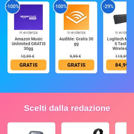
-100%
-100%
-29%
In evidenza
In evidenza
In evidenza
Amazon Music
Audible: Gratis 30
Logitech MX 
Unlimited GRATIS
gg
S Tastiera
30gg
Wireless (G
10,99 €
9,99 €
119,99 €
GRATIS
GRATIS
84,99 €
Scelti dalla redazione