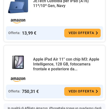
JETech Custodia per iPad (A16)
11ª/10ª Gen, Navy
13,99 €
Offerta:
VEDI OFFERTA
Apple iPad Air 11'' con chip M3: Apple
Intelligence, 128 GB, fotocamera
frontale e posteriore da...
750,31 €
Offerta:
VEDI OFFERTA
In qualità di Affiliato Amazon, iPhoneItalia riceve un guadagno dagli