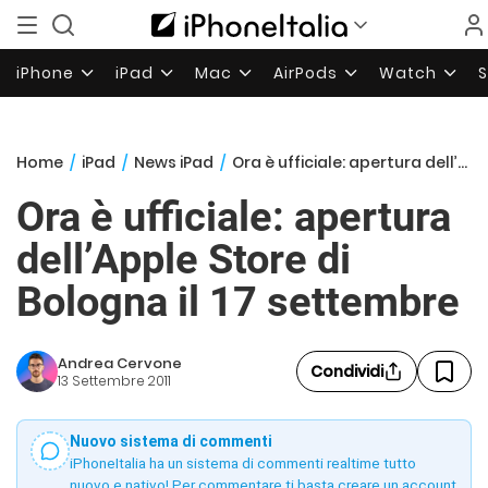
iPhone
iPad
Mac
AirPods
Watch
Home
/
iPad
/
News iPad
/
Ora è ufficiale: apertura dell’Apple Store di Bologna il 17 settembre
Ora è ufficiale: apertura
dell’Apple Store di
Bologna il 17 settembre
Andrea Cervone
Condividi
13 Settembre 2011
Nuovo sistema di commenti
iPhoneItalia ha un sistema di commenti realtime tutto
nuovo e nativo! Per commentare ti basta creare un account