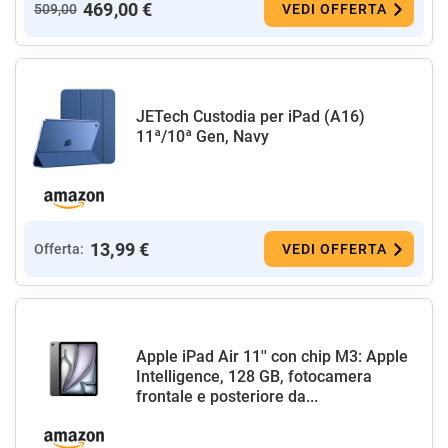
469,00 €
509,00
VEDI OFFERTA
JETech Custodia per iPad (A16)
11ª/10ª Gen, Navy
13,99 €
Offerta:
VEDI OFFERTA
Apple iPad Air 11'' con chip M3: Apple
Intelligence, 128 GB, fotocamera
frontale e posteriore da...