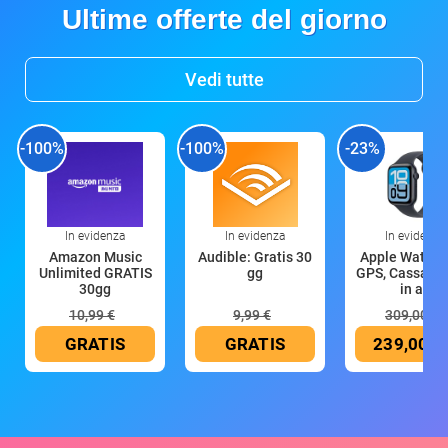
Ultime offerte del giorno
Vedi tutte
-100%
-100%
-23%
In evidenza
In evidenza
In evidenza
Amazon Music
Audible: Gratis 30
Apple Watch 
Unlimited GRATIS
gg
GPS, Cassa 4
30gg
in all
10,99 €
9,99 €
309,00 €
GRATIS
GRATIS
239,00 €