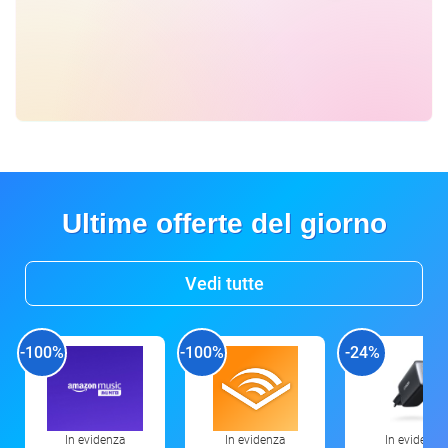
Ultime offerte del giorno
Vedi tutte
-100%
-100%
-24%
In evidenza
In evidenza
In evidenza