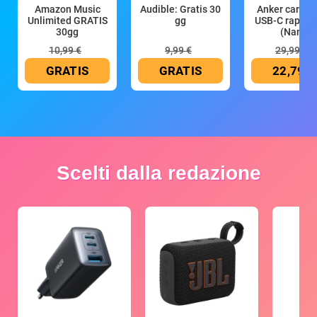
Amazon Music
Audible: Gratis 30
Anker caricat
Unlimited GRATIS
gg
USB-C rapido
30gg
(Nano
10,99 €
9,99 €
29,99 €
GRATIS
GRATIS
22,79 €
Scelti dalla redazione