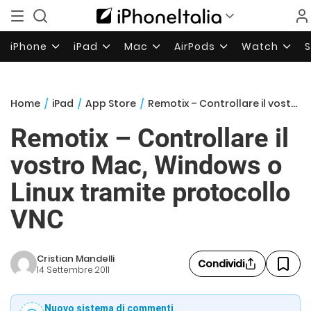
iPhone
iPad
Mac
AirPods
Watch
Home
/
iPad
/
App Store
/
Remotix – Controllare il vostro Mac, Windows o Linux tramite protocollo VNC
Remotix – Controllare il
vostro Mac, Windows o
Linux tramite protocollo
VNC
Cristian Mandelli
Condividi
14 Settembre 2011
Nuovo sistema di commenti