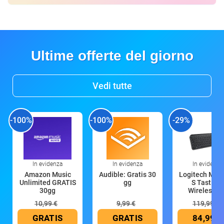
Ultime offerte del giorno
Vedi tutte
-100%
-100%
-29%
In evidenza
In evidenza
In evidenza
Amazon Music
Audible: Gratis 30
Logitech MX 
Unlimited GRATIS
gg
S Tastiera
30gg
Wireless (G
10,99 €
9,99 €
119,99 €
GRATIS
GRATIS
84,99 €