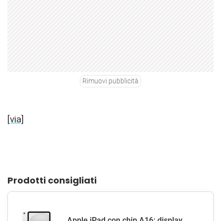
Rimuovi pubblicità
[via]
Prodotti consigliati
Apple iPad con chip A16: display