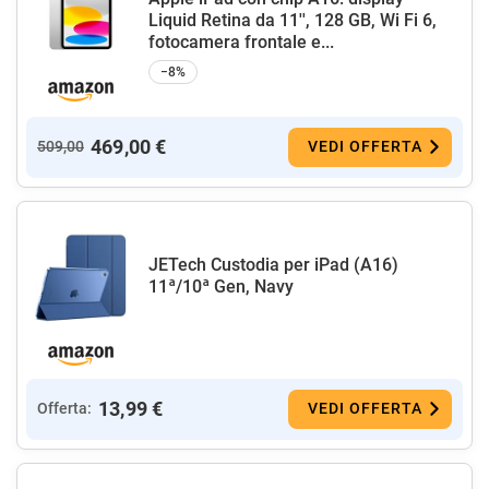
Liquid Retina da 11'', 128 GB, Wi Fi 6,
fotocamera frontale e...
−8%
469,00 €
509,00
VEDI OFFERTA
JETech Custodia per iPad (A16)
11ª/10ª Gen, Navy
13,99 €
Offerta:
VEDI OFFERTA