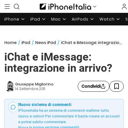
iPhone
iPad
Mac
AirPods
Watch
Home
/
iPad
/
News iPad
/
iChat e iMessage: integrazione in arrivo?
iChat e iMessage:
integrazione in arrivo?
Giuseppe Migliorino
Condividi
14 Settembre 2011
Nuovo sistema di commenti
iPhoneItalia ha un sistema di commenti realtime tutto
nuovo e nativo! Per commentare ti basta creare un account
e potrai subito commentare.
Prova la
nuova sezione commenti
!