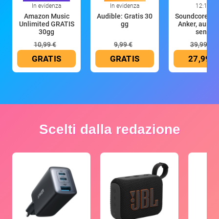
In evidenza
In evidenza
12:16
Amazon Music
Audible: Gratis 30
Soundcore P30
Unlimited GRATIS
gg
Anker, aurico
30gg
senz
10,99 €
9,99 €
39,99 €
GRATIS
GRATIS
27,99 €
Scelti dalla redazione