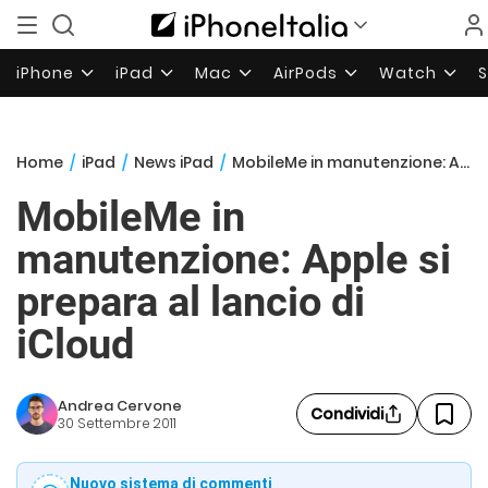
iPhone
iPad
Mac
AirPods
Watch
Home
/
iPad
/
News iPad
/
MobileMe in manutenzione: Apple si prepara al lancio di iCloud
MobileMe in
manutenzione: Apple si
prepara al lancio di
iCloud
Andrea Cervone
Condividi
30 Settembre 2011
Nuovo sistema di commenti