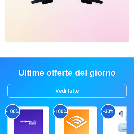
Ultime offerte del giorno
Vedi tutte
-100%
-100%
-30%