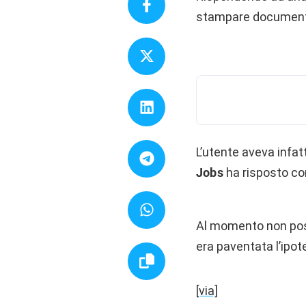
stampare documenti
L’utente aveva infa
Jobs
ha risposto co
Al momento non poss
era paventata l’ipot
[via]