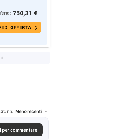
750,31 €
ferta:
VEDI OFFERTA
ei.
Ordina:
i per commentare