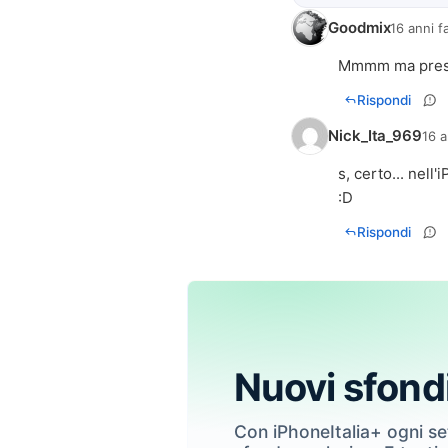
Goodmix
16 anni f
Mmmm ma presum
Rispondi
Nick_Ita_969
16 a
s, certo... nell'
:D
Rispondi
Nuovi sfond
Con iPhoneItalia+ ogni s