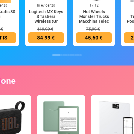
denza
In evidenza
17:12
Gratis 30
Logitech MX Keys
Hot Wheels
g
S Tastiera
Monster Trucks
T
Wireless (Gr
Macchina Telec
Pos
 €
119,99 €
75,99 €
TIS
84,99 €
45,60 €
2
zione