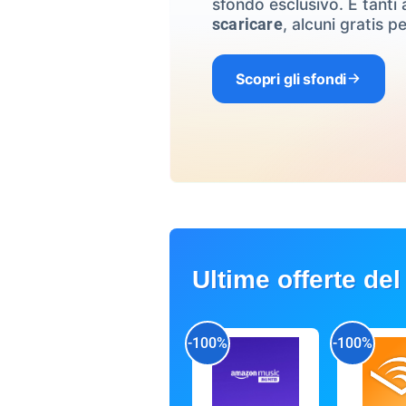
sfondo esclusivo. E tanti a
, alcuni gratis pe
scaricare
Scopri gli sfondi
Ultime offerte del
-100%
-100%