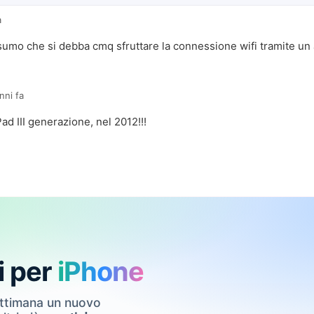
a
o che si debba cmq sfruttare la connessione wifi tramite un a
nni fa
iPad III generazione, nel 2012!!!
i per
iPhone
ettimana un nuovo