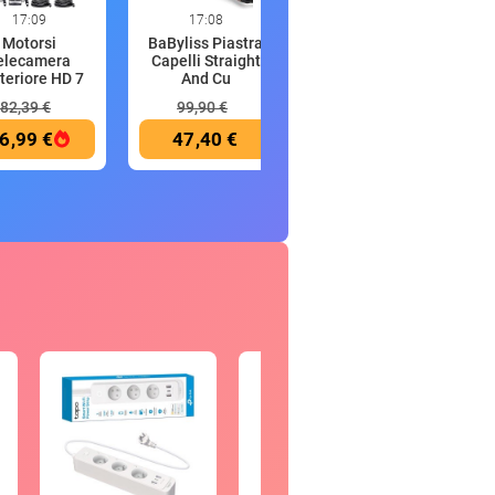
17:09
17:08
17:05
Motorsi
BaByliss Piastra
Meross Presa
elecamera
Capelli Straight
Smart WiFi Tipo
teriore HD 7
And Cu
Italiano co
Polli
82,39 €
99,90 €
20,99 €
6,99 €
47,40 €
16,14 €