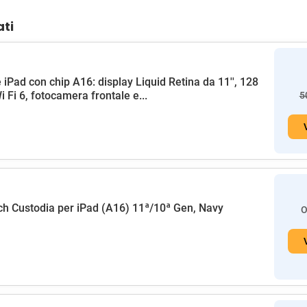
ati
 iPad con chip A16: display Liquid Retina da 11'', 128
i Fi 6, fotocamera frontale e...
5
h Custodia per iPad (A16) 11ª/10ª Gen, Navy
O