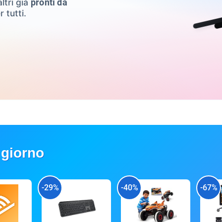
ltri già
pronti da
r tutti.
 giorno
-29%
-40%
-67%