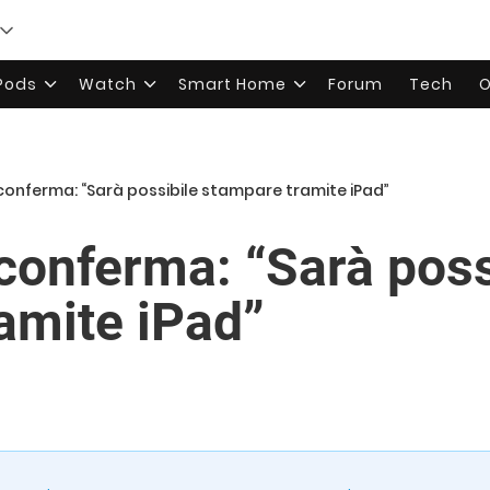
rPods
Watch
Smart Home
Forum
Tech
O
conferma: “Sarà possibile stampare tramite iPad”
conferma: “Sarà poss
amite iPad”