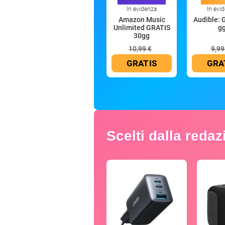
In evidenza
In evi
Amazon Music
Audible: 
Unlimited GRATIS
g
30gg
10,99 €
9,99
GRATIS
GRA
Scelti dalla reda