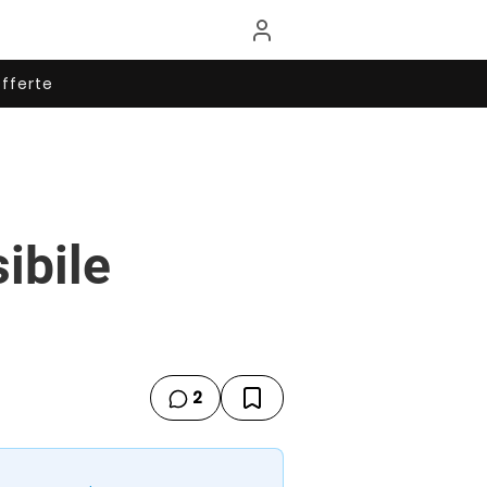
fferte
ibile
2