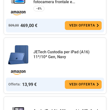
fotocamera frontale e...
−8%
469,00 €
509,00
VEDI OFFERTA
JETech Custodia per iPad (A16)
11ª/10ª Gen, Navy
13,99 €
Offerta:
VEDI OFFERTA