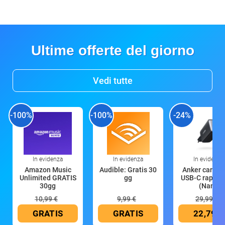
Ultime offerte del giorno
Vedi tutte
-100%
-100%
-24%
In evidenza
In evidenza
In evidenza
Amazon Music
Audible: Gratis 30
Anker caricat
Unlimited GRATIS
gg
USB-C rapido
30gg
(Nano
10,99 €
9,99 €
29,99 €
GRATIS
GRATIS
22,79 €