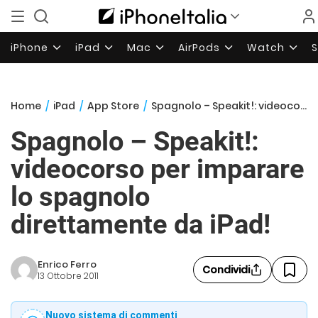
iPhone
iPad
Mac
AirPods
Watch
Home
/
iPad
/
App Store
/
Spagnolo – Speakit!: videocorso per imparare lo spagnolo direttamente da iPad!
Spagnolo – Speakit!:
videocorso per imparare
lo spagnolo
direttamente da iPad!
Enrico Ferro
Condividi
13 Ottobre 2011
Nuovo sistema di commenti