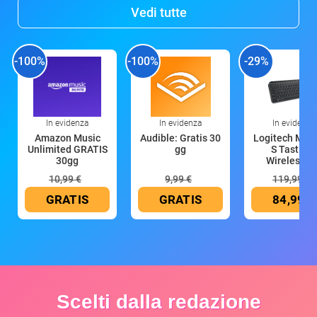
Vedi tutte
-100%
-100%
-29%
In evidenza
In evidenza
In evidenza
Amazon Music
Audible: Gratis 30
Logitech MX 
Unlimited GRATIS
gg
S Tastiera
30gg
Wireless (G
10,99 €
9,99 €
119,99 €
GRATIS
GRATIS
84,99 €
Scelti dalla redazione