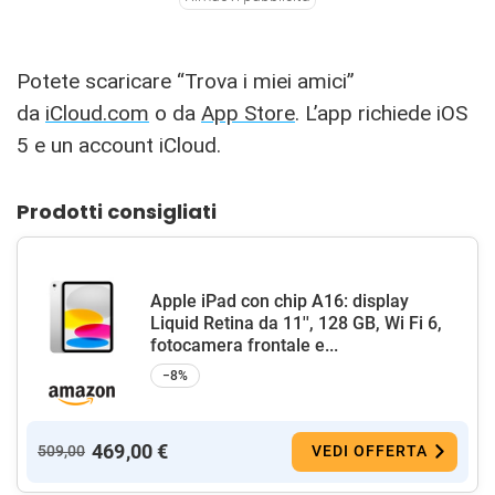
Potete scaricare “Trova i miei amici”
da
iCloud.com
o da
App Store
. L’app richiede iOS
5 e un account iCloud.
Prodotti consigliati
Apple iPad con chip A16: display
Liquid Retina da 11'', 128 GB, Wi Fi 6,
fotocamera frontale e...
−8%
469,00 €
509,00
VEDI OFFERTA