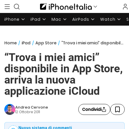
iPhone
iPad
Mac
AirPods
Watch
Home
/
iPad
/
App Store
/
“Trova i miei amici” disponibile in App Store, arriva la nuova applicazione iCloud
“Trova i miei amici”
disponibile in App Store,
arriva la nuova
applicazione iCloud
Andrea Cervone
Condividi
12 Ottobre 2011
Nuovo sistema di commenti