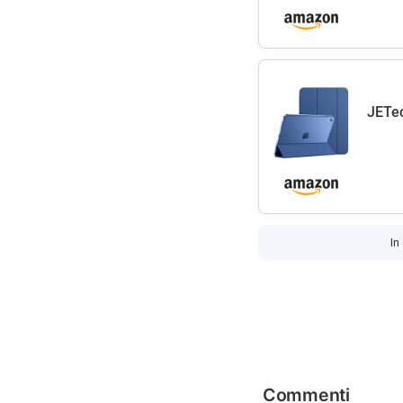
JETec
In
Commenti