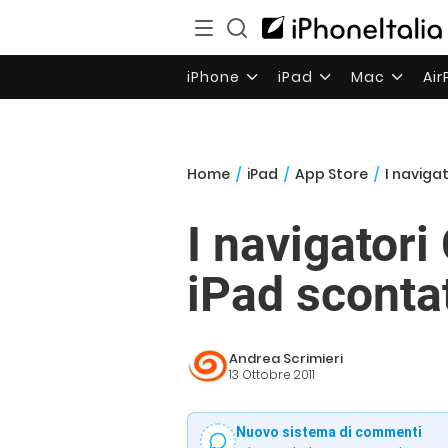
iPhone
iPad
Mac
Ai
Home
/
iPad
/
App Store
/
I naviga
I navigator
iPad scontat
Andrea Scrimieri
13 Ottobre 2011
Nuovo sistema di commenti