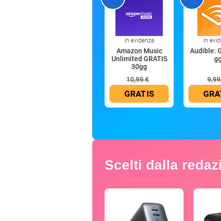
In evidenza
In evi
Amazon Music
Audible: 
Unlimited GRATIS
g
30gg
10,99 €
9,99
GRATIS
GRA
Scelti dalla reda