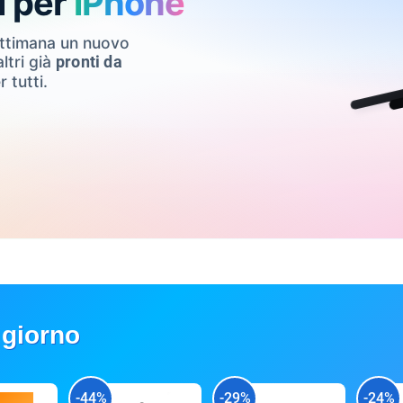
i per
iPhone
ettimana un nuovo
ltri già
pronti da
r tutti.
 giorno
-44%
-29%
-24%