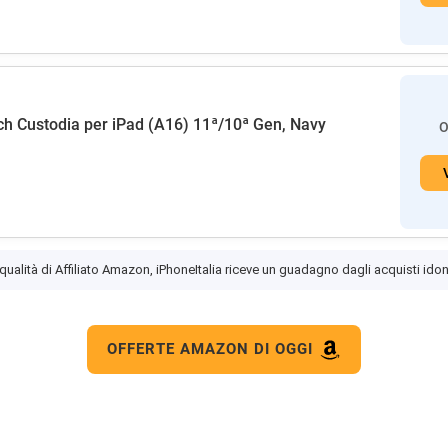
h Custodia per iPad (A16) 11ª/10ª Gen, Navy
O
 qualità di Affiliato Amazon, iPhoneItalia riceve un guadagno dagli acquisti idon
OFFERTE AMAZON DI OGGI