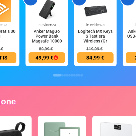
denza
In evidenza
In evidenza
Gratis 30
Anker MagGo
Logitech MX Keys
Anke
g
Power Bank
S Tastiera
USB-
Magsafe 10000
Wireless (Gr
mAh
 €
89,99 €
119,99 €
TIS
49,99 €
84,99 €
zione