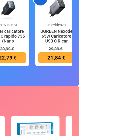
In evidenza
In evidenza
00:16
r caricatore
UGREEN Nexode
Oral-B iO 6
C rapido 735
65W Caricatore
Spazzolino
(Nano
USB C Ricar
Elettrico, 2 Test
29,99 €
29,99 €
249,99 €
22,79 €
21,84 €
119,98 €