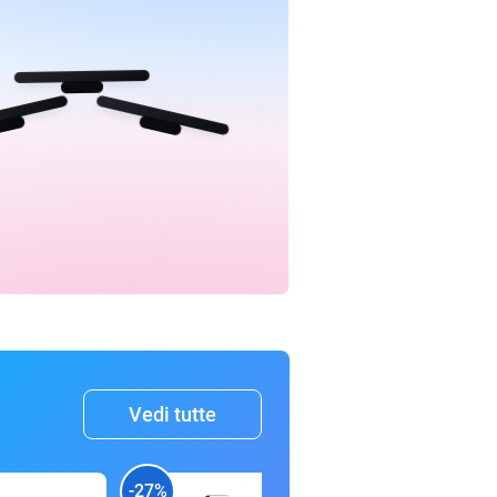
Vedi tutte
-27%
-52%
-