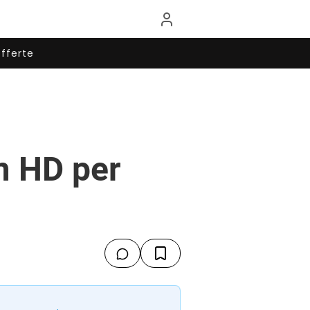
fferte
m HD per