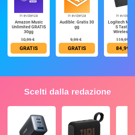
In evidenza
In evidenza
In evidenza
Amazon Music
Audible: Gratis 30
Logitech MX 
Unlimited GRATIS
gg
S Tastiera
30gg
Wireless (G
10,99 €
9,99 €
119,99 €
GRATIS
GRATIS
84,99 €
Scelti dalla redazione