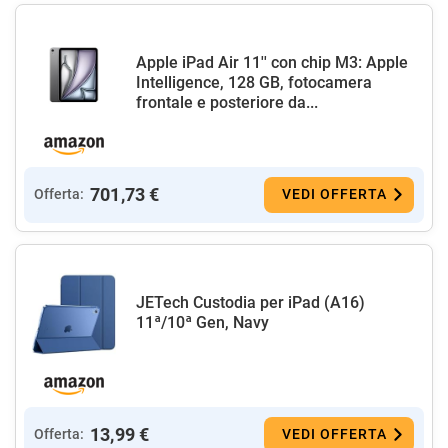
Apple iPad Air 11'' con chip M3: Apple
Intelligence, 128 GB, fotocamera
frontale e posteriore da...
701,73 €
Offerta:
VEDI OFFERTA
JETech Custodia per iPad (A16)
11ª/10ª Gen, Navy
13,99 €
Offerta:
VEDI OFFERTA