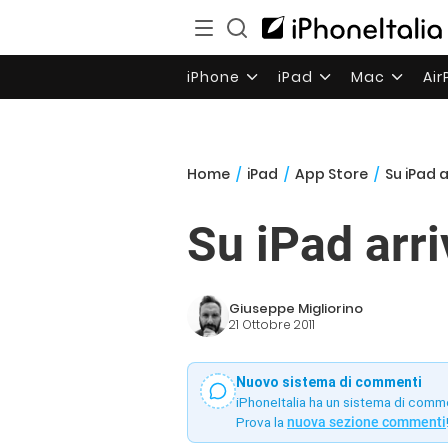
iPhone
iPad
Mac
Ai
Home
/
iPad
/
App Store
/
Su iPad a
Su iPad arri
Giuseppe Migliorino
21 Ottobre 2011
Nuovo sistema di commenti
iPhoneItalia ha un sistema di comm
Prova la
nuova sezione commenti