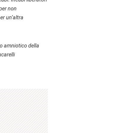
 per non
r un’altra
o amniotico della
carelli