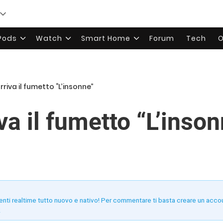
rPods
Watch
Smart Home
Forum
Tech
O
rriva il fumetto “L’insonne”
va il fumetto “L’inso
enti realtime tutto nuovo e nativo! Per commentare ti basta creare un acco
!