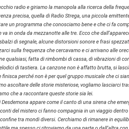
chio radio e giriamo la manopola alla ricerca della frequ
nza precisa, quella di Radio Strega, una piccola emittente
tare un programma che conosciamo bene e che ci fa compag
e va in onda da mezzanotte alle tre. Ecco che dall’apparecc
balzi di segnale, alcune distorsioni sonore e frasi spezza
arci sulla frequenza che cercavamo e ci arrivano alle orec
qualsiasi, fatta di rimbombi di cassa, di vibrazioni di cor
lodici di tastiera. La canzone non è affatto brutta, si lasc
 finisca perché non è per quel gruppo musicale che ci sia
o ascoltare delle storie misteriose, vogliamo lasciarci tra
amo che a raccontare queste storie sia lei.
di Desdemona appare come il canto di una sirena che emer
acconti del mistero ci fanno compagnia in un viaggio dentro 
i confine tra mondi diversi. Cerchiamo di rimanere in equi
ttile ma spesso ci ritroviamo da una parte o dall’altra con