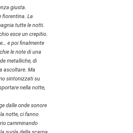
enza giusta.
 fiorentina. La
nia tutte le notti.
hio esce un crepitio.
te… e poi finalmente
chie le note di una
de metalliche, di
ia ascoltare. Ma
mo sintonizzati su
sportare nella notte,
ge dalle onde sonore
la notte, ci fanno
librio camminando
 la suola della scarpa