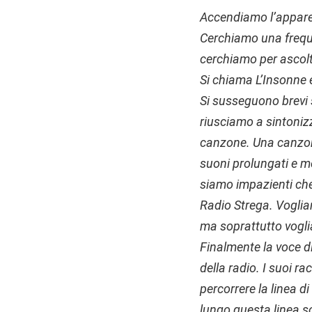
Accendiamo l’apparec
Cerchiamo una freque
cerchiamo per ascol
Si chiama L’Insonne 
Si susseguono brevi s
riusciamo a sintonizz
canzone. Una canzone 
suoni prolungati e me
siamo impazienti che
Radio Strega. Vogliam
ma soprattutto vogli
Finalmente la voce 
della radio. I suoi r
percorrere la linea d
lungo questa linea so