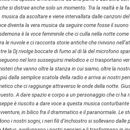
e si distrae anche solo un momento. Tra la realtà e la fan
 musica da ascoltare e viene intervallata dalle canzoni del
oce diventa la vera musica da seguire come fosse il suono 
sdemona è la voce femminile che ci culla nella notte come
 le nuvole e ci racconta storie antiche che rivivono nell’att
e la Dj rivolge boccate di fumo al di là del microfono span
oseguono nel loro susseguirsi melodico e ci trasportano ve
steri che vanno oltre la stanza in cui siamo, oltre la nostra
piú dalla semplice scatola della radio e arriva ai nostri pen
tico che ci raggiunge attraverso le onde della notte.
Giu
 questo. A dare spazio e corpo a un personaggio che ci ha 
iuseppe è riuscito a dare voce a questa musica conturbante 
 avventure, in bilico fra il drammatico e il paranormale. Le
dono i nostri sogni, i neri fili d’inchiostro si sollevano dalle
Metus, avviluppano i nostri pensieri e li trasformano in inc