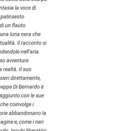
tasia la voce di
 palinsesto
di un flauto
 una luna nera che
ualità. Il racconto si
dendole nell’aria.
rso avventure
 realtà. Il suo
sieri direttamente,
seppe Di Bernardo è
raggiunto con le sue
che coinvolge i
 storie abbandonano la
 pagine e, come i neri
ubi. Incubi liberatòri