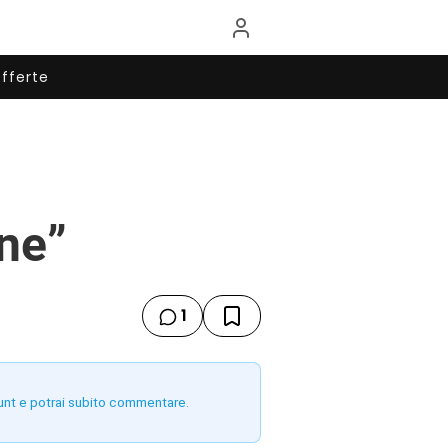
fferte
nne”
1
unt e potrai subito commentare.