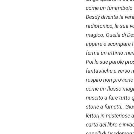
come un funambolo ch
Desdy diventa la vera
radiofonico, la sua v
magico.
Quella di De
appare e scompare tra
ferma un attimo mentr
Poi le sue parole pr
fantastiche e verso mi
respiro non proviene 
come un flusso magne
riuscito a fare tutto
storie a fumetti.. G
lettori in misteriose
carta del libro e inva
capelli di Desdemona 