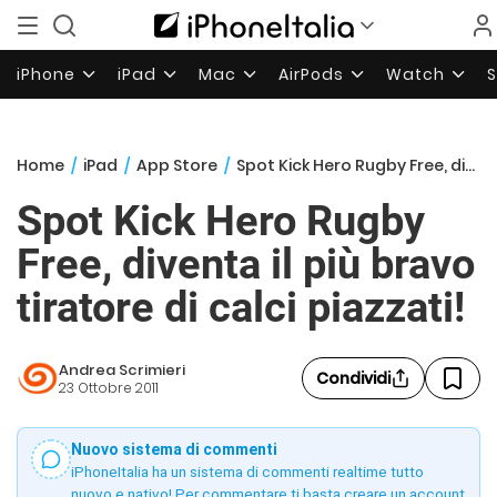
iPhone
iPad
Mac
AirPods
Watch
Home
/
iPad
/
App Store
/
Spot Kick Hero Rugby Free, diventa il più bravo tiratore di calci piazzati!
Spot Kick Hero Rugby
Free, diventa il più bravo
tiratore di calci piazzati!
Andrea Scrimieri
Condividi
23 Ottobre 2011
Nuovo sistema di commenti
iPhoneItalia ha un sistema di commenti realtime tutto
nuovo e nativo! Per commentare ti basta creare un account