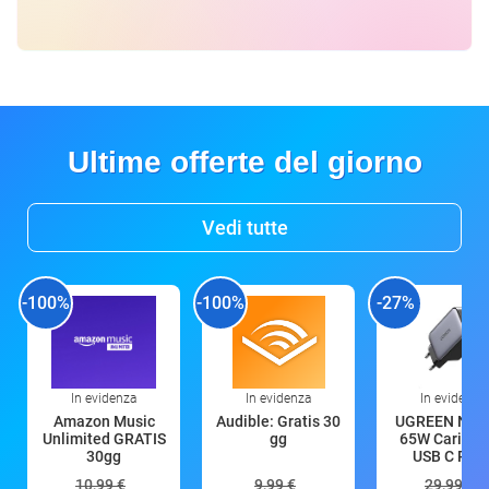
Ultime offerte del giorno
Vedi tutte
-100%
-100%
-27%
In evidenza
In evidenza
In evidenza
Amazon Music
Audible: Gratis 30
UGREEN Nex
Unlimited GRATIS
gg
65W Caricat
30gg
USB C Rica
10,99 €
9,99 €
29,99 €