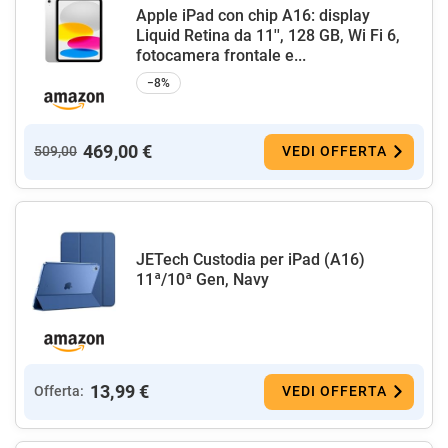
Apple iPad con chip A16: display
Liquid Retina da 11'', 128 GB, Wi Fi 6,
fotocamera frontale e...
−8%
469,00 €
509,00
VEDI OFFERTA
JETech Custodia per iPad (A16)
11ª/10ª Gen, Navy
13,99 €
Offerta:
VEDI OFFERTA