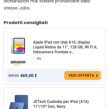
dichiarazioni mai svelate pronunciate dallo
stesso Jobs.
Prodotti consigliati
Apple iPad con chip A16: display
Liquid Retina da 11'', 128 GB, Wi Fi 6,
fotocamera frontale e...
−8%
469,00 €
509,00
VEDI OFFERTA
JETech Custodia per iPad (A16)
11ª/10ª Gen, Navy