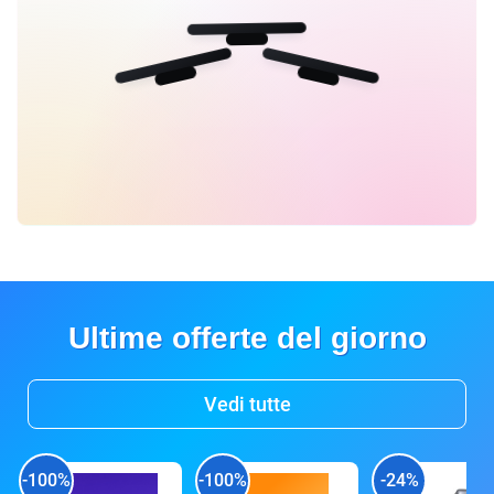
Ultime offerte del giorno
Vedi tutte
-100%
-100%
-24%