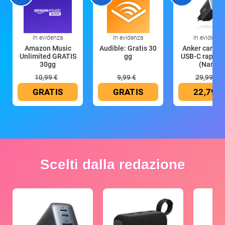
In evidenza
In evidenza
In evidenza
Amazon Music
Audible: Gratis 30
Anker caricat
Unlimited GRATIS
gg
USB-C rapido
30gg
(Nano
10,99 €
9,99 €
29,99 €
GRATIS
GRATIS
22,79 €
Scelti dalla redazione