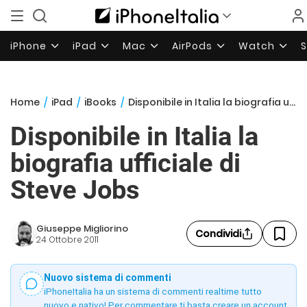
iPhone
iPad
Mac
AirPods
Watch
Home
/
iPad
/
iBooks
/
Disponibile in Italia la biografia ufficiale di Steve Jobs
Disponibile in Italia la
biografia ufficiale di
Steve Jobs
Giuseppe Migliorino
Condividi
24 Ottobre 2011
Nuovo sistema di commenti
iPhoneItalia ha un sistema di commenti realtime tutto
nuovo e nativo! Per commentare ti basta creare un account