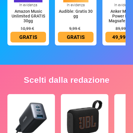
In evidenza
In evidenza
In evidenza
Amazon Music
Audible: Gratis 30
Anker Mag
Unlimited GRATIS
gg
Power Ban
30gg
Magsafe 10
mAh
10,99 €
9,99 €
89,99 €
GRATIS
GRATIS
49,99 €
Scelti dalla redazione