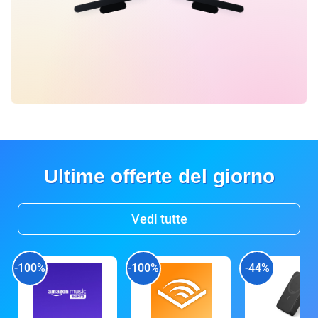
Ultime offerte del giorno
Vedi tutte
-100%
-100%
-44%