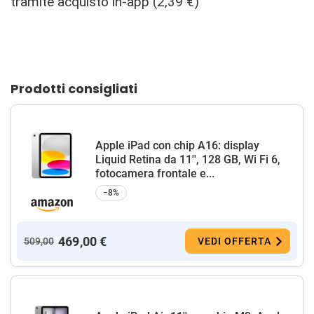
tramite acquisto in-app (2,39 €)
Prodotti consigliati
Apple iPad con chip A16: display
Liquid Retina da 11'', 128 GB, Wi Fi 6,
fotocamera frontale e...
−8%
469,00 €
509,00
VEDI OFFERTA