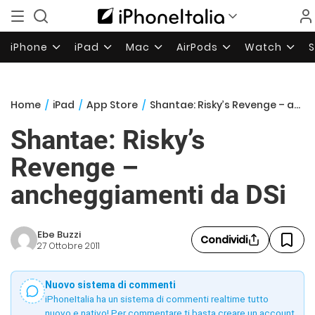
iPhone
iPad
Mac
AirPods
Watch
Home
/
iPad
/
App Store
/
Shantae: Risky’s Revenge – ancheggiamenti da DSi
Shantae: Risky’s
Revenge –
ancheggiamenti da DSi
Ebe Buzzi
Condividi
27 Ottobre 2011
Nuovo sistema di commenti
iPhoneItalia ha un sistema di commenti realtime tutto
nuovo e nativo! Per commentare ti basta creare un account