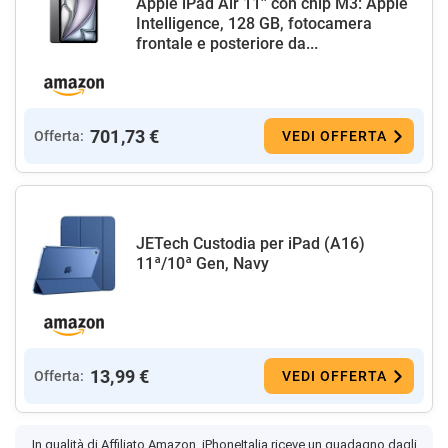
Apple iPad Air 11'' con chip M3: Apple
Intelligence, 128 GB, fotocamera
frontale e posteriore da...
701,73 €
Offerta:
VEDI OFFERTA
JETech Custodia per iPad (A16)
11ª/10ª Gen, Navy
13,99 €
Offerta:
VEDI OFFERTA
In qualità di Affiliato Amazon, iPhoneItalia riceve un guadagno dagli