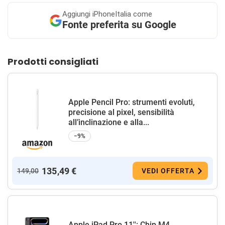
Aggiungi
iPhoneItalia come
Fonte preferita su Google
Prodotti consigliati
Apple Pencil Pro: strumenti evoluti,
precisione al pixel, sensibilità
all’inclinazione e alla...
−9%
135,49 €
149,00
VEDI OFFERTA
Apple iPad Pro 11'': Chip M4