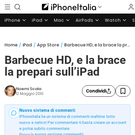
iPhone
iPad
Mac
AirPods
Watch
Home
/
iPad
/
App Store
/
Barbecue HD, e la brace la prepari sull’iPad
Barbecue HD, e la brace
la prepari sull’iPad
Noemi Scala
Condividi
12 Maggio 2010
Nuovo sistema di commenti
iPhoneItalia ha un sistema di commenti realtime tutto
nuovo e nativo! Per commentare ti basta creare un account
e potrai subito commentare.
Prova la
nuova sezione commenti
!