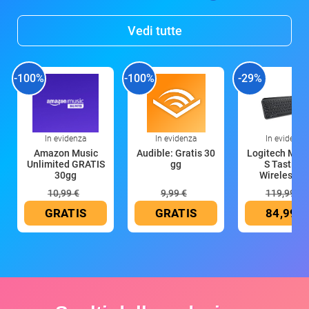
Vedi tutte
-100%
-100%
-29%
In evidenza
In evidenza
In evidenza
Amazon Music
Audible: Gratis 30
Logitech MX 
Unlimited GRATIS
gg
S Tastiera
30gg
Wireless (G
10,99 €
9,99 €
119,99 €
GRATIS
GRATIS
84,99 €