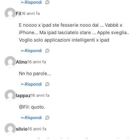
Rispondi
Fil
16 anni fa
E noooo x ipad ste fesserie nooo dai ... Vabbè x
iPhone... Ma ipad lasciatelo stare ... Apple sveglia..
Voglio solo applicazioni intelligenti x ipad
Rispondi
Alino
16 anni fa
Nn ho parole...
Rispondi
lappaz
16 anni fa
@
Fil
: quoto.
Rispondi
silvio
16 anni fa