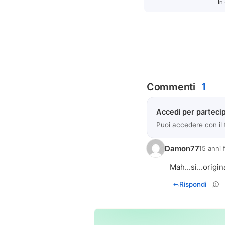
In
Commenti
1
Accedi per partecip
Puoi accedere con il
Damon77
15 anni 
Mah...sì...origi
Rispondi