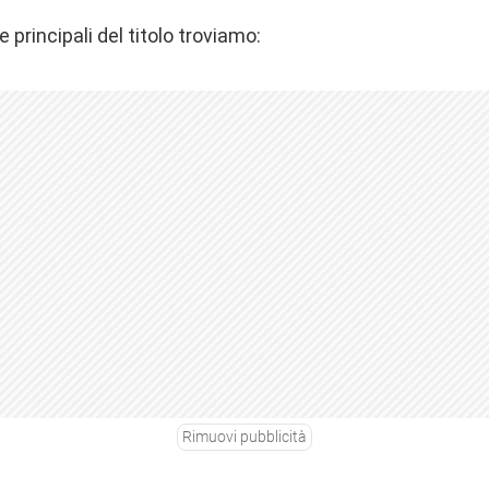
e principali del titolo troviamo:
Rimuovi pubblicità