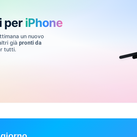
i per
iPhone
ettimana un nuovo
ltri già
pronti da
r tutti.
 giorno