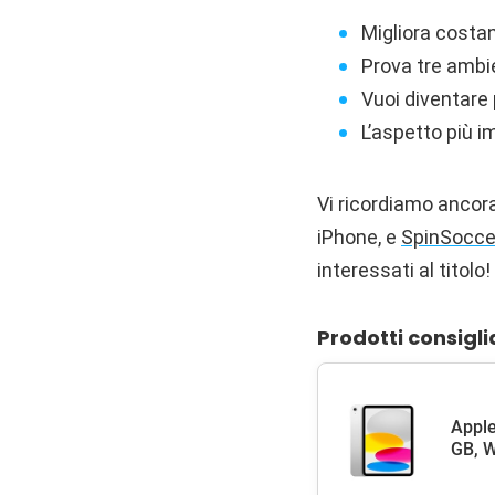
Migliora costa
Prova tre ambie
Vuoi diventare 
L’aspetto più im
Vi ricordiamo ancora
iPhone, e
SpinSocce
interessati al titolo!
Prodotti consigli
Apple
GB, W