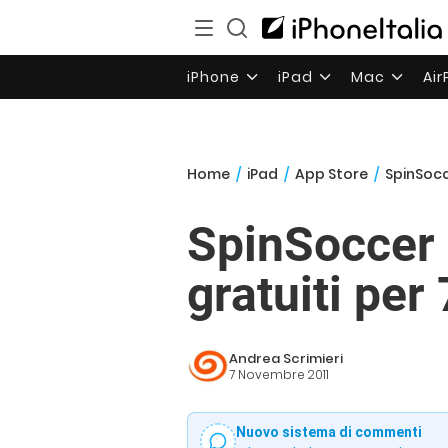
iPhone
iPad
Mac
Ai
Home
/
iPad
/
App Store
/
SpinSocc
SpinSoccer 
gratuiti per 
Andrea Scrimieri
7 Novembre 2011
Nuovo sistema di commenti