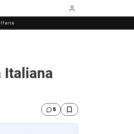
fferte
 Italiana
5