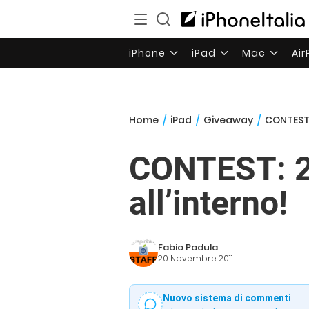
iPhone
iPad
Mac
Ai
Home
/
iPad
/
Giveaway
/
CONTEST: 
CONTEST: 2 c
all’interno!
Fabio Padula
20 Novembre 2011
Nuovo sistema di commenti