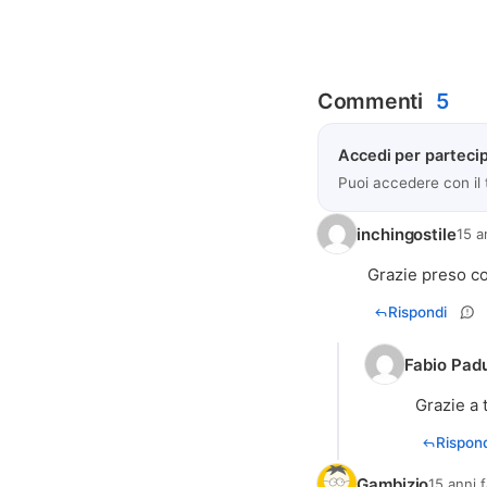
Commenti
5
Accedi per partecip
Puoi accedere con il
inchingostile
15 a
Grazie preso co
Rispondi
Fabio Pad
Grazie a 
Rispond
Gambizio
15 anni 