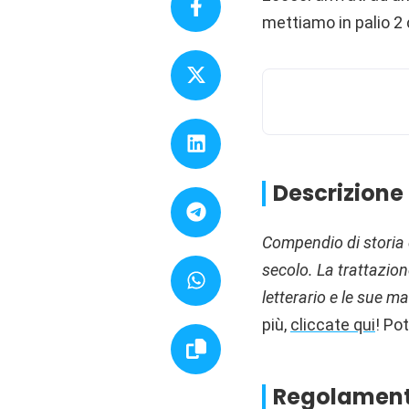
mettiamo in palio 2 c
Descrizione
Compendio di storia d
secolo. La trattazion
letterario e le sue ma
più,
cliccate qui
!
Pot
Regolament