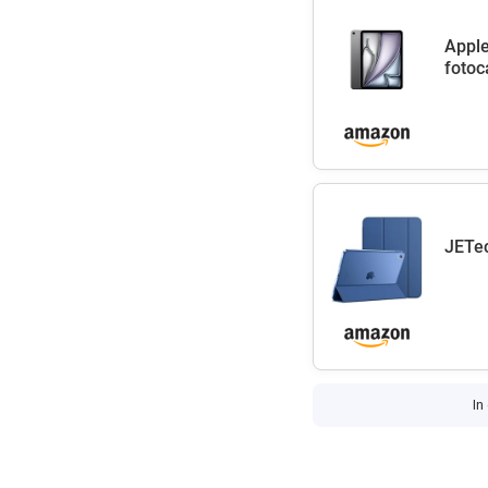
Apple
fotoc
JETec
In