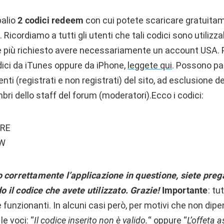
palio
2 c
odici redeem
con cui potete scaricare gratuitam
. Ricordiamo a tutti gli utenti che tali codici sono utilizz
 più richiesto avere necessariamente un account USA. 
dici da iTunes oppure da iPhone,
leggete qui
.
Possono par
enti (registrati e non registrati) del sito, ad esclusione 
ri dello staff del forum (moderatori).
Ecco i codici:
RE
W
 correttamente l’applicazione in questione, siete prega
il codice che avete utilizzato. Grazie!
Importante
: tu
unzionanti. In alcuni casi però, per motivi che non dipe
e voci: “
Il codice inserito non è valido.
“ oppure “
L’offeta 