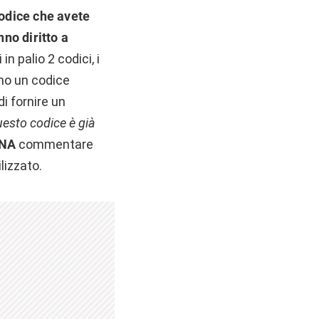
codice che avete
nno diritto a
 palio 2 codici, i
no un codice
i fornire un
esto codice è già
GNA
commentare
lizzato.