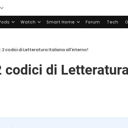
rPods
Watch
Smart Home
Forum
Tech
O
2 codici di Letteratura Italiana all’interno!
odici di Letteratura