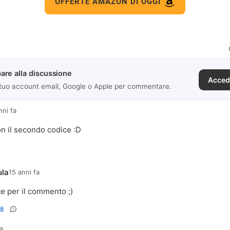
OFFERTE AMAZON DI OGGI
are alla discussione
Acced
 tuo account email, Google o Apple per commentare.
nni fa
n il secondo codice :D
ula
15 anni fa
te per il commento ;)
i
fa