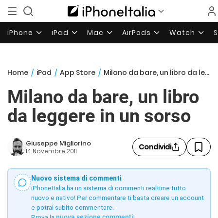
iPhone
iPad
Mac
AirPods
Watch
Home
/
iPad
/
App Store
/
Milano da bare, un libro da leggere in un sorso
Milano da bare, un libro
da leggere in un sorso
Giuseppe Migliorino
Condividi
14 Novembre 2011
Nuovo sistema di commenti
iPhoneItalia ha un sistema di commenti realtime tutto
nuovo e nativo! Per commentare ti basta creare un account
e potrai subito commentare.
Prova la
nuova sezione commenti
!