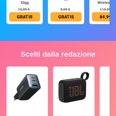
30gg
Wireless (G
10,99 €
9,99 €
119,99 €
GRATIS
GRATIS
84,99 €
Scelti dalla redazione