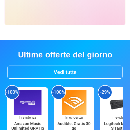
Ultime offerte del giorno
Vedi tutte
-100%
-100%
-29%
In evidenza
In evidenza
In evidenza
Amazon Music
Audible: Gratis 30
Logitech MX 
Unlimited GRATIS
gg
S Tastiera