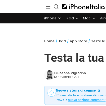
iPhone
iPad
Mac
Ai
Home
/
iPad
/
App Store
/
Testa la
Testa la tua
Giuseppe Migliorino
19 Novembre 2011
Nuovo sistema di commenti
iPhoneItalia ha un sistema di comm
Prova la
nuova sezione commenti