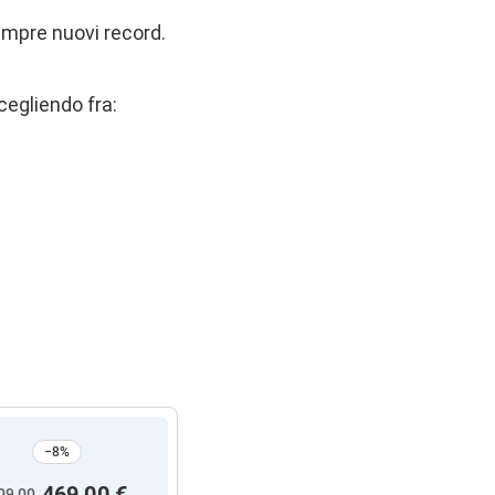
empre nuovi record.
cegliendo fra:
−8%
469,00 €
09,00