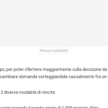
Rimuovi pubblicità
o, per poter riflettere maggiormente sulla decisione da
di cambiare domanda sorteggiandola casualmente fra un 
 2 diverse modalità di vincita:
raggiungendo il monte-premi di 1.000 monete d’oro.