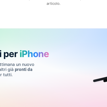
articolo.
i per
iPhone
ettimana un nuovo
ltri già
pronti da
r tutti.