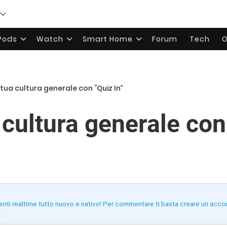
rPods
Watch
Smart Home
Forum
Tech
O
 tua cultura generale con “Quiz In”
 cultura generale con
enti realtime tutto nuovo e nativo! Per commentare ti basta creare un acco
!