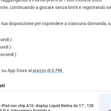
nite, continuando a giocare senza limiti e registrando s
a tua disposizione per rispondere a ciascuna domanda, s
ondi )
ondi )
secondi )
le su App Store al
prezzo di 0,79€.
ati
 iPad con chip A16: display Liquid Retina da 11'', 128
i Fi 6, fotocamera frontale e...
5