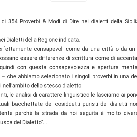
di 354 Proverbi & Modi di Dire nei dialetti della Sicil
nei Dialetti della Regione indicata.
erfettamente consapevoli come da una città o da un pa
ossano essere differenze di scrittura come di accent
o quindi con questa consapevolezza e apertura ment
i – che abbiamo selezionato i singoli proverbi in una d
i nell’ambito dello stesso dialetto.
anti, le analisi di carattere linguistico le lasciamo ai po
uali bacchettate dei cosiddetti puristi dei dialetti no
tente perché la strada da noi seguita è molto diver
usca del Dialetto”…