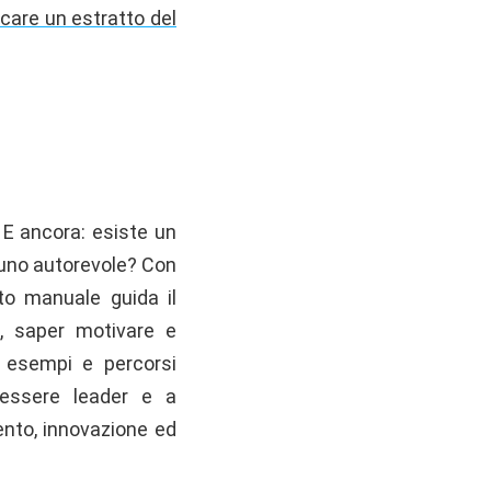
icare un estratto del
 E ancora: esiste un
a uno autorevole? Con
sto manuale guida il
e, saper motivare e
i, esempi e percorsi
” essere leader e a
mento, innovazione ed