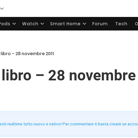
rPods
Watch
Smart Home
Forum
Tech
O
 libro – 28 novembre 2011
l libro – 28 novembr
enti realtime tutto nuovo e nativo! Per commentare ti basta creare un acco
!