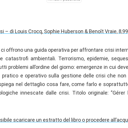
isi – di Louis Crocq, Sophie Huberson & Benoît Vraie, 8,99
 ci offrono una guida operativa per affrontare crisi intern
i e catastrofi ambientali. Terrorismo, epidemie, sequest
i problemi all’ordine del giorno: emergenze in cui deve
e pratico e operativo sulla gestione delle crisi che non
a spiega nel dettaglio cosa fare, come farlo e soprattu
ologiche innescate dalle crisi. Titolo originale: ”Gérer
sibile scaricare un estratto del libro o procedere all’acq