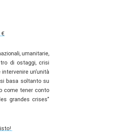
 €
azionali, umanitarie,
ro di ostaggi, crisi
 intervenire un’unità
 si basa soltanto su
tto come tener conto
 les grandes crises”
uisto!