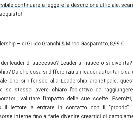
sibile continuare a leggere la descrizione ufficiale, scar
l’acquisto!
dership – di Guido Granchi & Mirco Gasparotto, 8,99 €
i dei leader di successo? Leader si nasce o si diventa?
rship? Da che cosa si differenzia un leader autoritario d
ale che si riferisce alla Leadership archetipale, que
e se stesso, avere chiaro l’obiettivo da raggiunger
boratori, valutare l’impatto delle sue scelte. Eserciz
no il lettore a entrare in contatto con il ”proprio
isorse interne fino a farle divenire creatrici di cambia