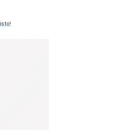
isto!