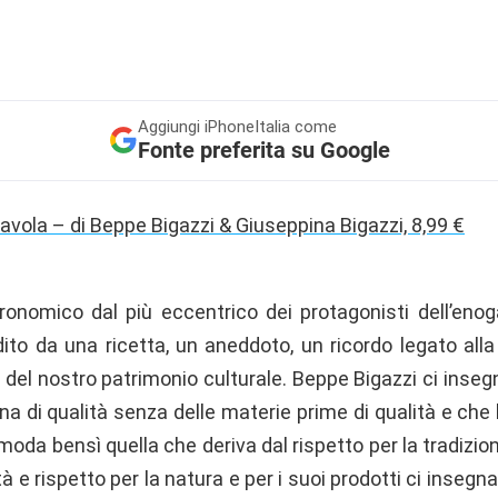
Aggiungi
iPhoneItalia come
Fonte preferita su Google
tavola – di Beppe Bigazzi & Giuseppina Bigazzi, 8,99 €
onomico dal più eccentrico dei protagonisti dell’enog
to da una ricetta, un aneddoto, un ricordo legato alla 
del nostro patrimonio culturale. Beppe Bigazzi ci insegn
a di qualità senza delle materie prime di qualità e che
 moda bensì quella che deriva dal rispetto per la tradizion
tà e rispetto per la natura e per i suoi prodotti ci insegn