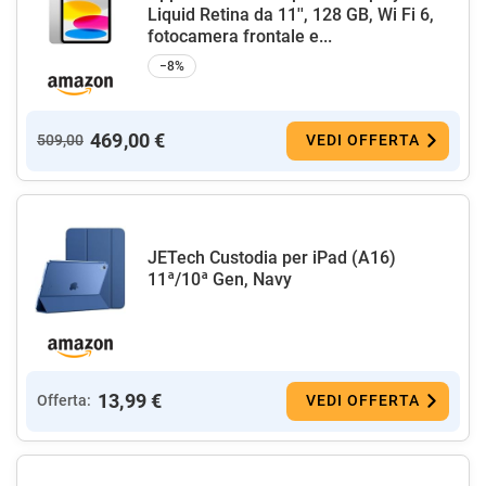
Liquid Retina da 11'', 128 GB, Wi Fi 6,
fotocamera frontale e...
−8%
469,00 €
509,00
VEDI OFFERTA
JETech Custodia per iPad (A16)
11ª/10ª Gen, Navy
13,99 €
Offerta:
VEDI OFFERTA