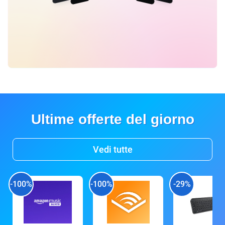
Ultime offerte del giorno
Vedi tutte
-100%
-100%
-29%