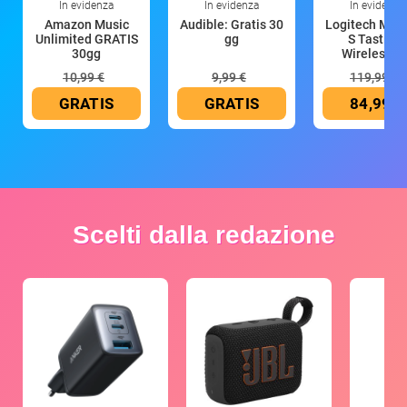
In evidenza
In evidenza
In evidenza
Amazon Music
Audible: Gratis 30
Logitech MX 
Unlimited GRATIS
gg
S Tastiera
30gg
Wireless (G
10,99 €
9,99 €
119,99 €
GRATIS
GRATIS
84,99 €
Scelti dalla redazione