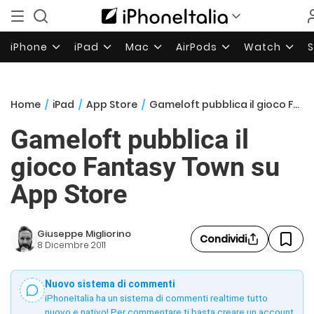
iPhone
iPad
Mac
AirPods
Watch
Home
/
iPad
/
App Store
/
Gameloft pubblica il gioco Fantasy Town su App Store
Gameloft pubblica il
gioco Fantasy Town su
App Store
Giuseppe Migliorino
Condividi
8 Dicembre 2011
Nuovo sistema di commenti
iPhoneItalia ha un sistema di commenti realtime tutto
nuovo e nativo! Per commentare ti basta creare un account