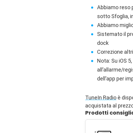
Abbiamo reso p
sotto Sfoglia, 
Abbiamo miglior
Sistemato il pr
dock
Correzione altr
Nota: Su iOS 5
all’allarme/regi
dell’app per im
TuneIn Radio
è disp
acquistata al prezzo
Prodotti consigli