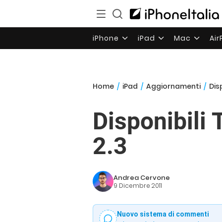
iPhone
iPad
Mac
Ai
Home
/
iPad
/
Aggiornamenti
/
Dis
Disponibili
2.3
Andrea Cervone
9 Dicembre 2011
Nuovo sistema di commenti