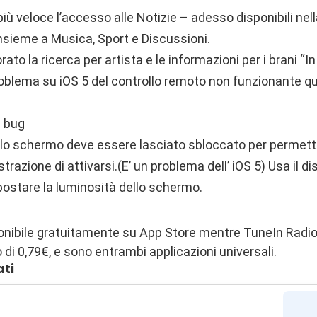
iù veloce l’accesso alle Notizie – adesso disponibili ne
insieme a Musica, Sport e Discussioni.
ato la ricerca per artista e le informazioni per i brani “I
oblema su iOS 5 del controllo remoto non funzionante qu
i bug
, lo schermo deve essere lasciato sbloccato per permet
strazione di attivarsi.(E’ un problema dell’ iOS 5) Usa il di
postare la luminosità dello schermo.
onibile gratuitamente su App Store mentre
TuneIn Radio
 di 0,79€, e sono entrambi applicazioni universali.
ati