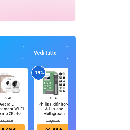
Vedi tutte
-19%
-19%
-
19:48
19:45
19:41
Aqara E1
Philips Rifinitore
Anker Prime
camera Wi-Fi
All-in-one
Power Bank,
terno 2K, Ho
Multigroom
Caricabatterie P
71,99 €
79,99 €
94,99 €
59,49 €
64,99 €
76,99 €