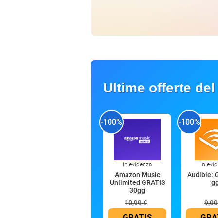
Ultime offerte del
-100%
-100%
In evidenza
In evi
Amazon Music
Audible: 
Unlimited GRATIS
g
30gg
10,99 €
9,99
GRATIS
GRA