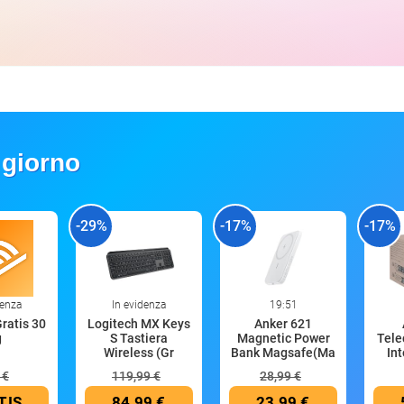
 giorno
-29%
-17%
-17%
denza
In evidenza
19:51
Gratis 30
Logitech MX Keys
Anker 621
g
S Tastiera
Magnetic Power
Tele
Wireless (Gr
Bank Magsafe(Ma
In
 €
119,99 €
28,99 €
TIS
84,99 €
23,99 €