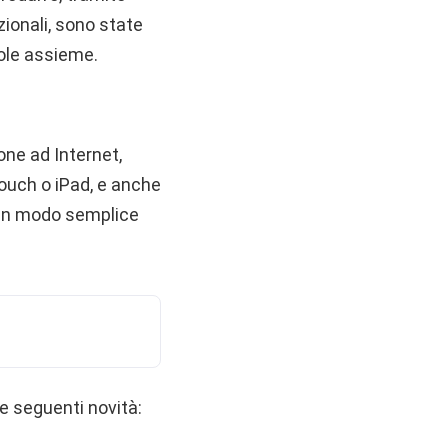
zionali, sono state
mole assieme.
ne ad Internet,
touch o iPad, e anche
ci in modo semplice
e seguenti novità: