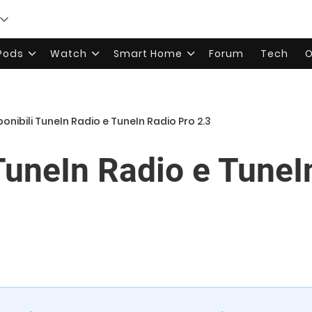
rPods
Watch
Smart Home
Forum
Tech
O
ponibili TuneIn Radio e TuneIn Radio Pro 2.3
 TuneIn Radio e TuneI