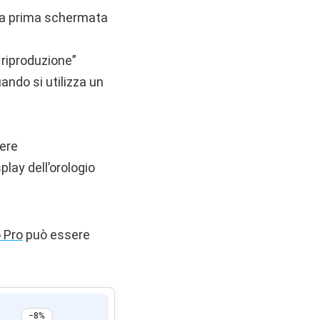
lla prima schermata
n riproduzione”
ando si utilizza un
tere
splay dell’orologio
 Pro
può essere
−8%