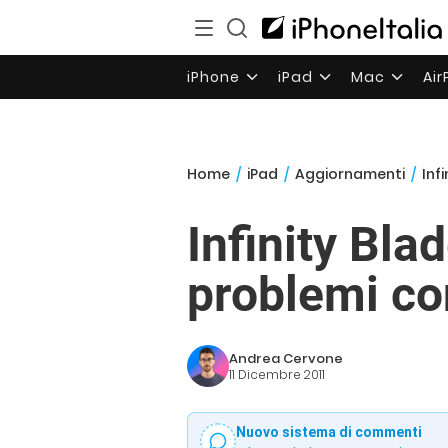
iPhone
iPad
Mac
Ai
Home
/
iPad
/
Aggiornamenti
/
Inf
Infinity Blad
problemi con
Andrea Cervone
11 Dicembre 2011
Nuovo sistema di commenti