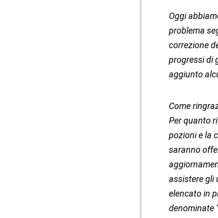
Oggi abbiamo 
problema segn
correzione de
progressi di
aggiunto alcu
Come ringraz
Per quanto ri
pozioni e la 
saranno offer
aggiornament
assistere gli
elencato in 
denominate “