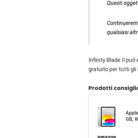
Questi ogget
Continueremo
qualsiasi alt
Infinity Blade II pu
gratuito per tutti g
Prodotti consigli
Apple
GB, W