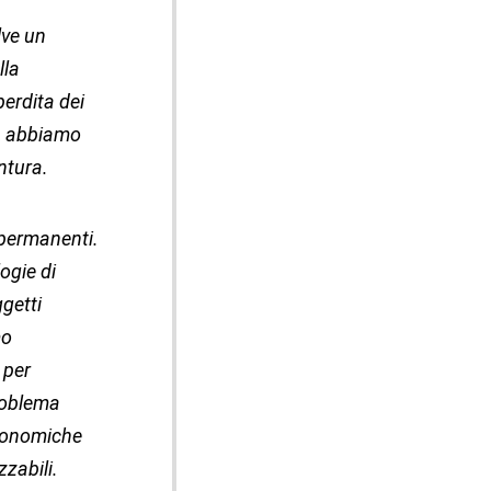
lve un
lla
erdita dei
n, abbiamo
ntura.
 permanenti.
ogie di
ggetti
mo
 per
problema
economiche
zabili.