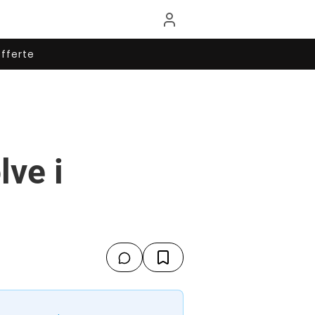
fferte
lve i