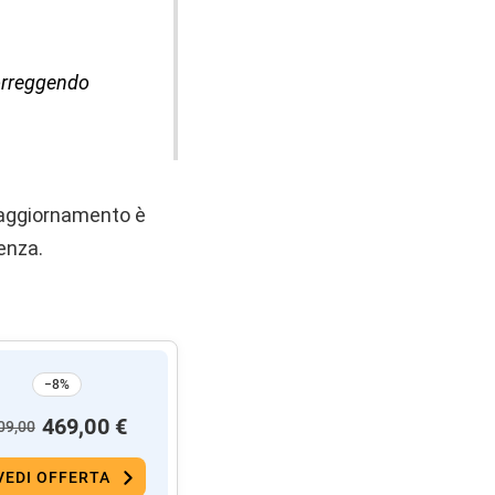
correggendo
L’aggiornamento è
denza.
−8%
469,00 €
09,00
VEDI OFFERTA