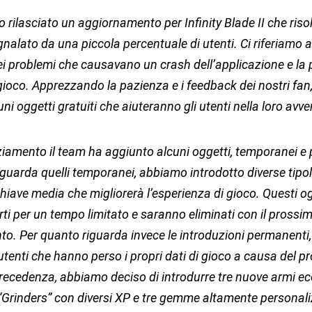
rilasciato un aggiornamento per Infinity Blade II che riso
alato da una piccola percentuale di utenti. Ci riferiamo a
i problemi che causavano un crash dell’applicazione e la p
 gioco. Apprezzando la pazienza e i feedback dei nostri fa
ni oggetti gratuiti che aiuteranno gli utenti nella loro avve
iamento il team ha aggiunto alcuni oggetti, temporanei e
guarda quelli temporanei, abbiamo introdotto diverse tipol
chiave media che migliorerà l’esperienza di gioco. Questi o
ti per un tempo limitato e saranno eliminati con il prossi
o. Per quanto riguarda invece le introduzioni permanenti,
 utenti che hanno perso i propri dati di gioco a causa del 
precedenza, abbiamo deciso di introdurre tre nuove armi 
Grinders” con diversi XP e tre gemme altamente personaliz