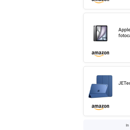
Apple
fotoc
JETec
In