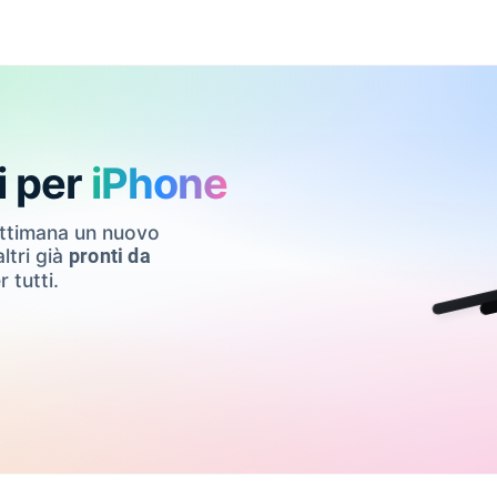
i per
iPhone
ettimana un nuovo
ltri già
pronti da
r tutti.