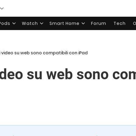
rPods
Watch
Smart Home
Forum
Tech
O
ei video su web sono compatibili con iPad
video su web sono com