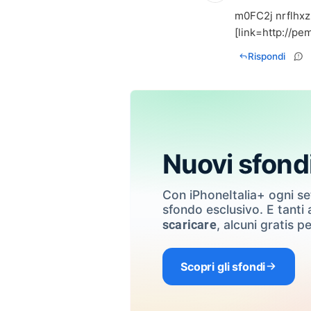
m0FC2j
nrflhxz
[link=
http://pe
Rispondi
Nuovi sfond
Con iPhoneItalia+ ogni s
sfondo esclusivo. E tanti a
, alcuni gratis pe
scaricare
Scopri gli sfondi