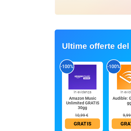
Ultime offerte del
-100%
-100%
In evidenza
In evi
Amazon Music
Audible: 
Unlimited GRATIS
g
30gg
10,99 €
9,99
GRATIS
GRA