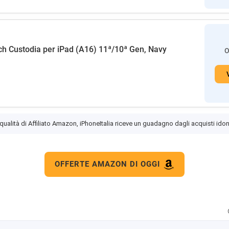
h Custodia per iPad (A16) 11ª/10ª Gen, Navy
O
 qualità di Affiliato Amazon, iPhoneItalia riceve un guadagno dagli acquisti idon
OFFERTE AMAZON DI OGGI