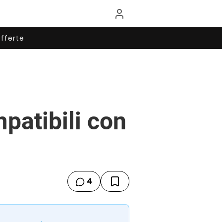
fferte
patibili con
4