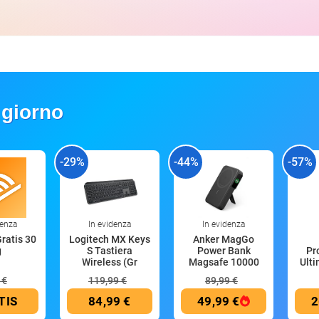
 giorno
-29%
-44%
-57%
denza
In evidenza
In evidenza
Gratis 30
Logitech MX Keys
Anker MagGo
g
S Tastiera
Power Bank
Pr
Wireless (Gr
Magsafe 10000
Ult
mAh
 €
119,99 €
89,99 €
TIS
84,99 €
49,99 €
2