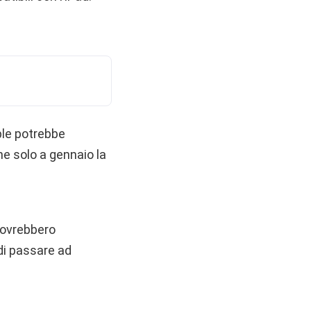
ple potrebbe
he solo a gennaio la
dovrebbero
di passare ad