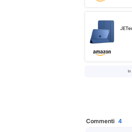
JETec
In
Commenti
4