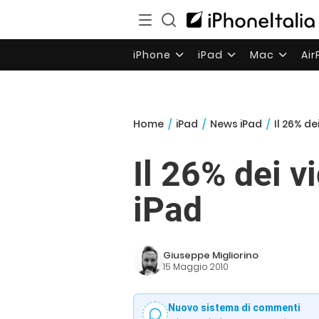
iPhone
iPad
Mac
Ai
Home
/
iPad
/
News iPad
/
Il 26% d
Il 26% dei 
iPad
Giuseppe Migliorino
15 Maggio 2010
Nuovo sistema di commenti