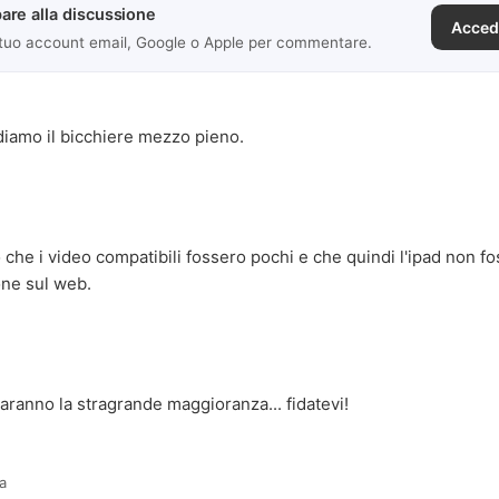
are alla discussione
Acced
 tuo account email, Google o Apple per commentare.
diamo il bicchiere mezzo pieno.
o che i video compatibili fossero pochi e che quindi l'ipad non f
one sul web.
aranno la stragrande maggioranza... fidatevi!
fa