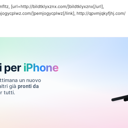
nfltz
, [url=
http://bildtklyxznx.com/]bildtklyxznx[/url
],
mjogycplwz.com/]pemjogycplwz[/link
],
http://qpvmjqkyfjhj.com/
i per
iPhone
ettimana un nuovo
ltri già
pronti da
r tutti.