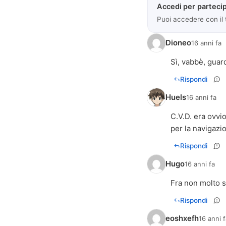
Accedi per partecip
Puoi accedere con il
Dioneo
16 anni fa
Sì, vabbè, guar
Rispondi
Huels
16 anni fa
C.V.D. era ovvi
per la navigazi
Rispondi
Hugo
16 anni fa
Fra non molto s
Rispondi
eoshxefh
16 anni 