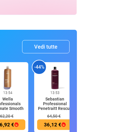
Vedi tutte
-44%
-
13:54
13:53
13:53
Wella
Sebastian
OtterBox Cover
ofessionals
Professional
Commuter
imate Smooth
Penetraitt Rescue
MagSafe per iPho
Sham
62,20 €
64,50 €
6,92 €
36,12 €
35,01 €