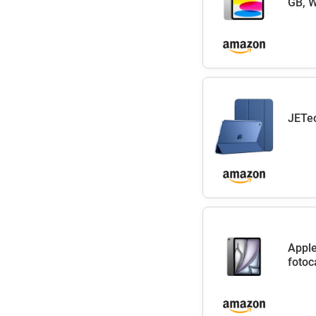
GB, W
JETec
Apple
fotoc