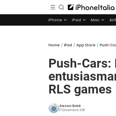
iPhone
iPad
Mac
Ai
Home
/
iPad
/
App Store
/
Push-Car
Push-Cars: 
entusiasman
RLS games
Alessio Baldi
17 Dicembre 2011