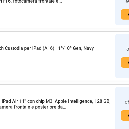
i Fi 6, fotocamera frontale e...
5
h Custodia per iPad (A16) 11ª/10ª Gen, Navy
O
 iPad Air 11'' con chip M3: Apple Intelligence, 128 GB,
Of
amera frontale e posteriore da...