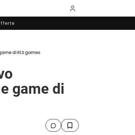
fferte
 game di RLS games
vo
le game di