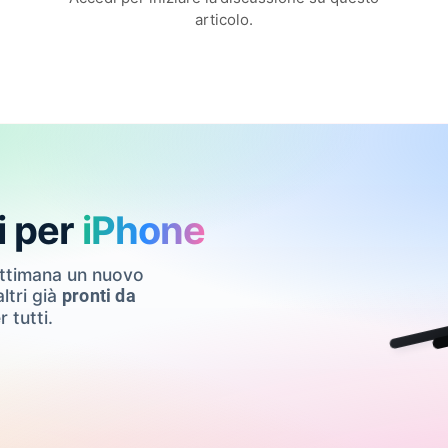
articolo.
i per
iPhone
ettimana un nuovo
ltri già
pronti da
r tutti.