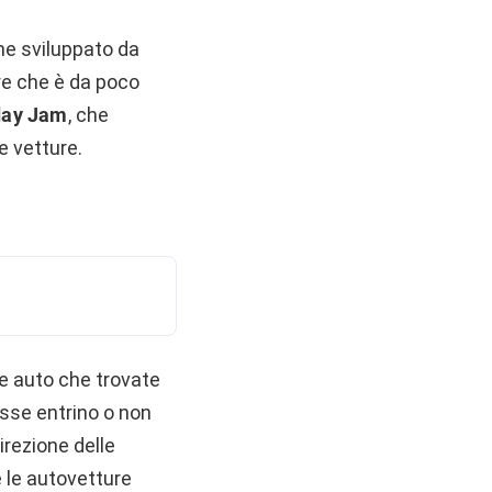
ame sviluppato da
ere che è da poco
day Jam
, che
e vetture.
ie auto che trovate
esse entrino o non
direzione delle
 le autovetture