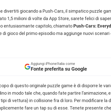
te divertiti giocando a Push-Cars, il simpatico puzzle g
o 1,5 milioni di volte da App Store, sarete felici di sap
ndo entusiasmante capitolo, chiamato
Push-Cars: Every
 di gioco del primo episodio ma aggiunge nuovi scenari 
Aggiungi
iPhoneItalia come
Fonte preferita su Google
opo di questo originale puzzle game è di disporre le var
dino in modo tale che, quando fate partire l’animazione, 
ipi di vettura) in collisione fra di loro. Per modificare la 
plicemente fare un tap su di esse. Tenete presente che