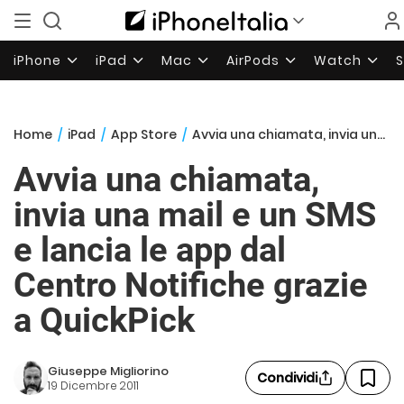
iPhone
iPad
Mac
AirPods
Watch
Home
/
iPad
/
App Store
/
Avvia una chiamata, invia una mail e un SMS e lancia le app dal Centro Notifiche grazie a QuickPick
Avvia una chiamata,
invia una mail e un SMS
e lancia le app dal
Centro Notifiche grazie
a QuickPick
Giuseppe Migliorino
Condividi
19 Dicembre 2011