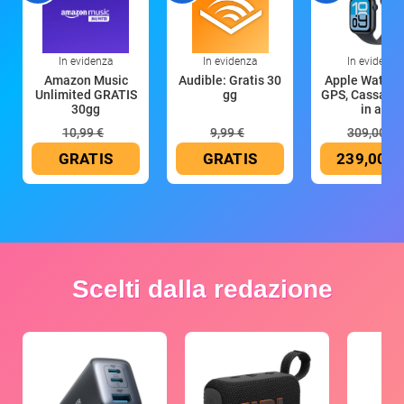
In evidenza
In evidenza
In evidenza
Amazon Music
Audible: Gratis 30
Apple Watch 
Unlimited GRATIS
gg
GPS, Cassa 4
30gg
in all
10,99 €
9,99 €
309,00 €
GRATIS
GRATIS
239,00 €
Scelti dalla redazione