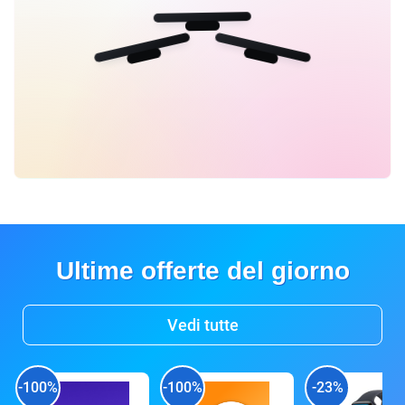
Ultime offerte del giorno
Vedi tutte
-100%
-100%
-23%