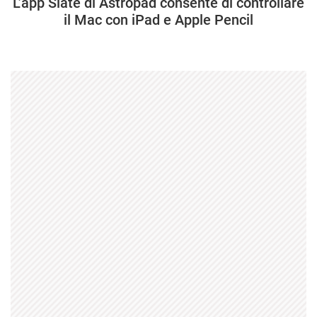
L’app Slate di Astropad consente di controllare
il Mac con iPad e Apple Pencil