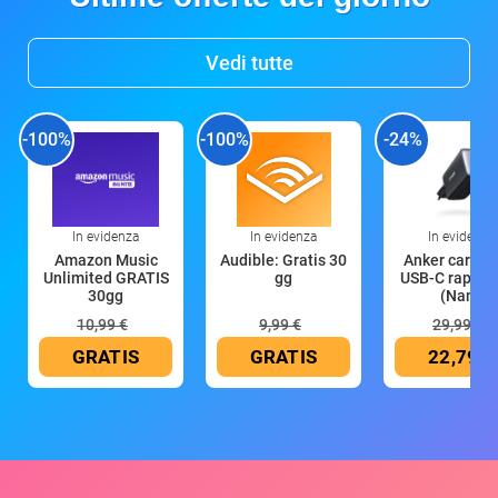
Vedi tutte
-100%
-100%
-24%
In evidenza
In evidenza
In evidenza
Amazon Music
Audible: Gratis 30
Anker caricat
Unlimited GRATIS
gg
USB-C rapido
30gg
(Nano
10,99 €
9,99 €
29,99 €
GRATIS
GRATIS
22,79 €