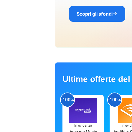
Scopri gli sfondi
Ultime offerte del
-100%
-100%
In evidenza
In evi
Amazon Music
Audible: 