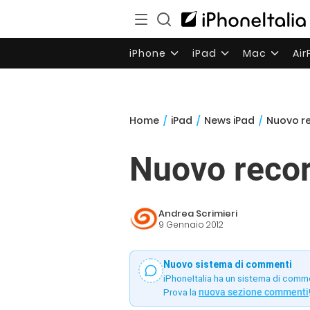
iPhone
iPad
Mac
Ai
Home
/
iPad
/
News iPad
/
Nuovo re
Nuovo recor
Andrea Scrimieri
9 Gennaio 2012
Nuovo sistema di commenti
iPhoneItalia ha un sistema di comm
Prova la
nuova sezione commenti