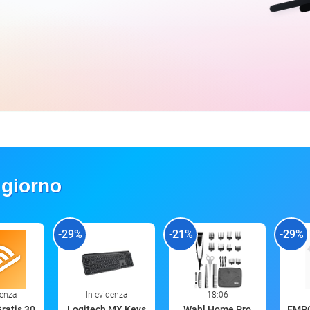
 giorno
-29%
-21%
-29%
denza
In evidenza
18:06
Gratis 30
Logitech MX Keys
Wahl Home Pro
EMP