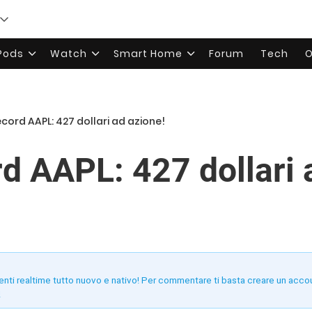
rPods
Watch
Smart Home
Forum
Tech
O
cord AAPL: 427 dollari ad azione!
d AAPL: 427 dollari 
enti realtime tutto nuovo e nativo! Per commentare ti basta creare un acco
!