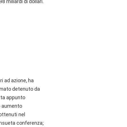
 miliardi di dollari.
ri ad azione, ha
primato detenuto da
uita appunto
ivo aumento
ottenuti nel
onsueta conferenza;