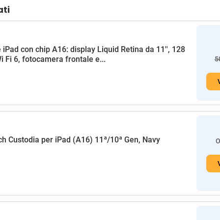
ati
 iPad con chip A16: display Liquid Retina da 11'', 128
i Fi 6, fotocamera frontale e...
5
h Custodia per iPad (A16) 11ª/10ª Gen, Navy
O