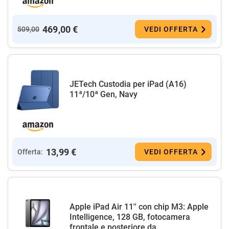
469,00 €
509,00
VEDI OFFERTA
JETech Custodia per iPad (A16)
11ª/10ª Gen, Navy
13,99 €
Offerta:
VEDI OFFERTA
Apple iPad Air 11'' con chip M3: Apple
Intelligence, 128 GB, fotocamera
frontale e posteriore da...