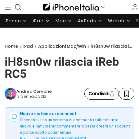
iPhone
iPad
Mac
AirPods
Watch
Home
/
iPad
/
Applicazioni Mac/Win
/
iH8sn0w rilascia iReb RC5
iH8sn0w rilascia iReb
RC5
Andrea Cervone
Condividi
13 Gennaio 2012
Nuovo sistema di commenti
iPhoneItalia ha un sistema di commenti realtime tutto
nuovo e nativo! Per commentare ti basta creare un account
e potrai subito commentare.
Prova la
nuova sezione commenti
!