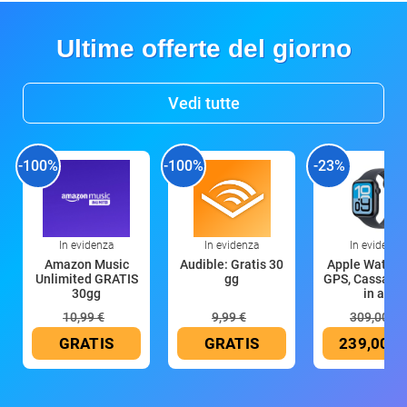
Ultime offerte del giorno
Vedi tutte
-100%
-100%
-23%
In evidenza
In evidenza
In evidenza
Amazon Music
Audible: Gratis 30
Apple Watch 
Unlimited GRATIS
gg
GPS, Cassa 4
30gg
in all
10,99 €
9,99 €
309,00 €
GRATIS
GRATIS
239,00 €