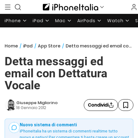
iPhone
iPad
Mac
AirPods
Watch
Home
/
iPad
/
App Store
/
Detta messaggi ed email con Dettatura Vocale
Detta messaggi ed
email con Dettatura
Vocale
Giuseppe Migliorino
Condividi
18 Gennaio 2012
Nuovo sistema di commenti
iPhoneItalia ha un sistema di commenti realtime tutto
nuovo e nativo! Per commentare ti basta creare un account