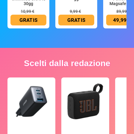
30gg
Magsafe 10
mAh
10,99 €
9,99 €
89,99 €
GRATIS
GRATIS
49,99 €
Scelti dalla redazione