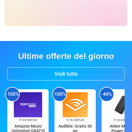
Ultime offerte del giorno
Vedi tutte
-100%
-100%
-44%
In evidenza
In evidenza
In evidenza
Amazon Music
Audible: Gratis 30
Anker Mag
Unlimited GRATIS
gg
Power Ban