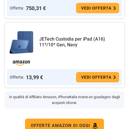
750,31 €
Offerta:
VEDI OFFERTA
JETech Custodia per iPad (A16)
11ª/10ª Gen, Navy
13,99 €
Offerta:
VEDI OFFERTA
In qualità di Affiliato Amazon, iPhoneItalia riceve un guadagno dagli
acquisti idonei.
OFFERTE AMAZON DI OGGI