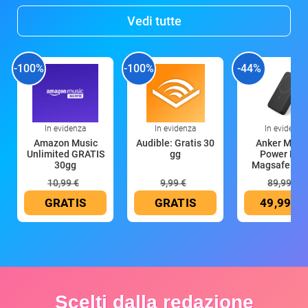
Vedi tutte
-100%
-100%
-44%
In evidenza
In evidenza
In evidenza
Amazon Music
Audible: Gratis 30
Anker Mag
Unlimited GRATIS
gg
Power Ban
30gg
Magsafe 10
mAh
10,99 €
9,99 €
89,99 €
GRATIS
GRATIS
49,99 €
Scelti dalla redazione