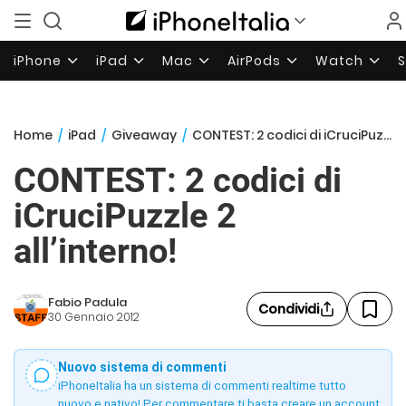
iPhone
iPad
Mac
AirPods
Watch
Home
/
iPad
/
Giveaway
/
CONTEST: 2 codici di iCruciPuzzle 2 all’interno!
CONTEST: 2 codici di
iCruciPuzzle 2
all’interno!
Fabio Padula
Condividi
30 Gennaio 2012
Nuovo sistema di commenti
iPhoneItalia ha un sistema di commenti realtime tutto
nuovo e nativo! Per commentare ti basta creare un account