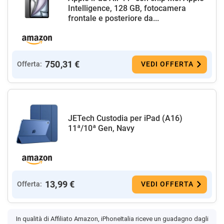
Intelligence, 128 GB, fotocamera
frontale e posteriore da...
750,31 €
Offerta:
VEDI OFFERTA
JETech Custodia per iPad (A16)
11ª/10ª Gen, Navy
13,99 €
Offerta:
VEDI OFFERTA
In qualità di Affiliato Amazon, iPhoneItalia riceve un guadagno dagli