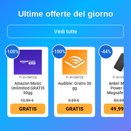
Ultime offerte del giorno
Vedi tutte
-100%
-100%
-44%
In evidenza
In evidenza
In evidenza
Amazon Music
Audible: Gratis 30
Anker Mag
Unlimited GRATIS
gg
Power Ban
30gg
Magsafe 10
mAh
10,99 €
9,99 €
89,99 €
GRATIS
GRATIS
49,99 €