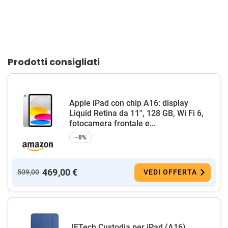
Prodotti consigliati
Apple iPad con chip A16: display
Liquid Retina da 11'', 128 GB, Wi Fi 6,
fotocamera frontale e...
−8%
469,00 €
509,00
VEDI OFFERTA
JETech Custodia per iPad (A16)