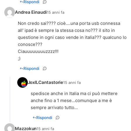
Rispondi
Andrea Einaudi
15 anni fa
Non credo sai???? cioè....una porta usb connessa
all' ipad è sempre la stessa cosa no??? il sito in
questione in ogni caso vende in italia??? qualcuno lo
conosce???
Ciauuuuuuuuzzzz!!!
;)
Rispondi
JoxILCantastorie
15 anni fa
spedisce anche in Italia ma ci può mettere
anche fino a 1 mese...comunque a me è
sempre arrivato tutto...
Rispondi
Mazzokun
15 anni fa