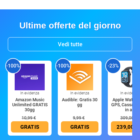
Ultime offerte del giorno
Vedi tutte
-100%
-100%
-23%
In evidenza
In evidenza
In evidenza
Amazon Music
Audible: Gratis 30
Apple Watch 
Unlimited GRATIS
gg
GPS, Cassa 4
30gg
in all
10,99 €
9,99 €
309,00 €
GRATIS
GRATIS
239,00 €