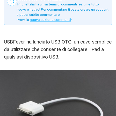
iPhoneItalia ha un sistema di commenti realtime tutto
nuovo e nativo! Per commentare ti basta creare un account
e potrai subito commentare.
Prova la
nuova sezione commenti
!
USBFever ha lanciato USB OTG, un cavo semplice
da utilizzare che consente di collegare l’iPad a
qualsiasi dispositivo USB.