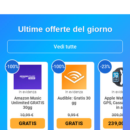
Ultime offerte del giorno
Vedi tutte
-100%
-100%
-23%
In evidenza
In evidenza
In evidenza
Amazon Music
Audible: Gratis 30
Apple Watch 
Unlimited GRATIS
gg
GPS, Cassa 4
30gg
in all
10,99 €
9,99 €
309,00 €
GRATIS
GRATIS
239,00 €