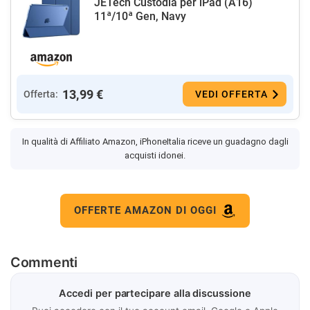
JETech Custodia per iPad (A16)
11ª/10ª Gen, Navy
13,99 €
Offerta:
VEDI OFFERTA
In qualità di Affiliato Amazon, iPhoneItalia riceve un guadagno dagli
acquisti idonei.
OFFERTE AMAZON DI OGGI
Commenti
Accedi per partecipare alla discussione