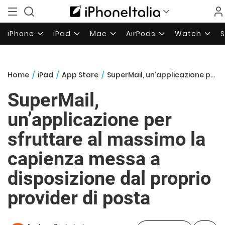
iPhone
iPad
Mac
AirPods
Watch
Home
/
iPad
/
App Store
/
SuperMail, un’applicazione per sfruttare al massimo la capienza messa a disposizione dal proprio provider di posta
SuperMail,
un’applicazione per
sfruttare al massimo la
capienza messa a
disposizione dal proprio
provider di posta