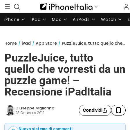
iPhone
iPad
Mac
AirPods
Watch
Home
/
iPad
/
App Store
/
PuzzleJuice, tutto quello che vorresti da un puzzle game! – Recensione iPadItalia
PuzzleJuice, tutto
quello che vorresti da un
puzzle game! –
Recensione iPadItalia
Giuseppe Migliorino
Condividi
23 Gennaio 2012
Nuovo sistema di commenti