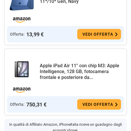
11ª/10ª Gen, Navy
13,99 €
Offerta:
VEDI OFFERTA
Apple iPad Air 11'' con chip M3: Apple
Intelligence, 128 GB, fotocamera
frontale e posteriore da...
750,31 €
Offerta:
VEDI OFFERTA
In qualità di Affiliato Amazon, iPhoneItalia riceve un guadagno dagli
acquisti idonei.