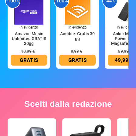
-100%
-100%
-44%
In evidenza
In evidenza
In evidenza
Amazon Music
Audible: Gratis 30
Anker Mag
Unlimited GRATIS
gg
Power Ban
30gg
Magsafe 10
mAh
10,99 €
9,99 €
89,99 €
GRATIS
GRATIS
49,99 €
Scelti dalla redazione