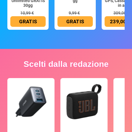
Unlimited GRATIS
gg
GPS, Cassa 4
30gg
in all
10,99 €
9,99 €
309,00 €
GRATIS
GRATIS
239,00 €
Scelti dalla redazione