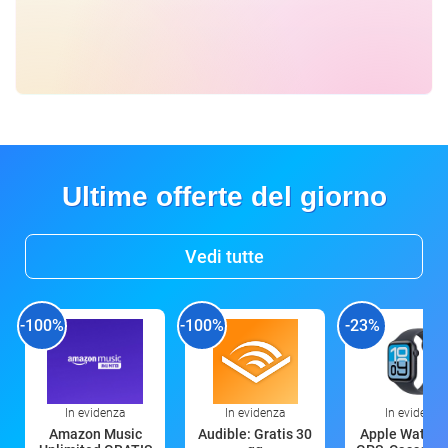
Ultime offerte del giorno
Vedi tutte
-100%
-100%
-23%
In evidenza
In evidenza
In evidenza
Amazon Music
Audible: Gratis 30
Apple Watch 