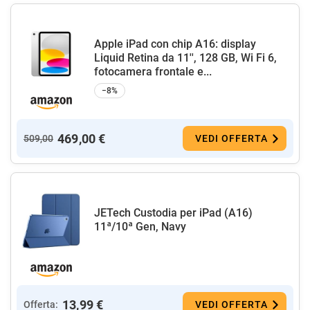
Apple iPad con chip A16: display
Liquid Retina da 11'', 128 GB, Wi Fi 6,
fotocamera frontale e...
−8%
469,00 €
509,00
VEDI OFFERTA
JETech Custodia per iPad (A16)
11ª/10ª Gen, Navy
13,99 €
Offerta:
VEDI OFFERTA