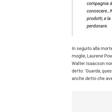
compagnia da 
conoscere…No
prodotti, e 
perdonare.
In seguito alla mort
moglie, Laurene Powe
Walter Isaacson non
detto: ‘
Guarda, quest
anche detto che avev