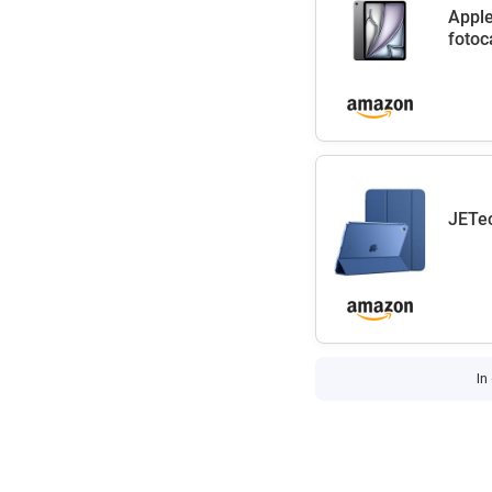
Apple
fotoc
JETec
In