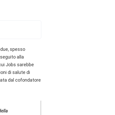
i due, spesso
seguito alla
n cui Jobs sarebbe
ni di salute di
zzata dal cofondatore
della