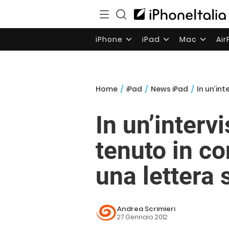
iPhone
iPad
Mac
Ai
Home
/
iPad
/
News iPad
/
In un’int
In un’interv
tenuto in co
una lettera 
Andrea Scrimieri
27 Gennaio 2012