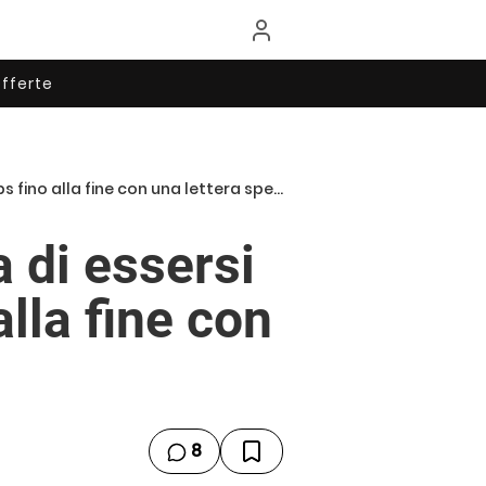
fferte
ino alla fine con una lettera speciale
a di essersi
alla fine con
8