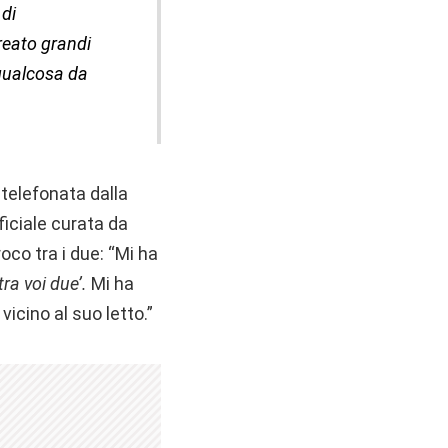
 di
reato grandi
 qualcosa da
 telefonata dalla
ficiale curata da
co tra i due: “Mi ha
ra voi due’.
Mi ha
icino al suo letto.”