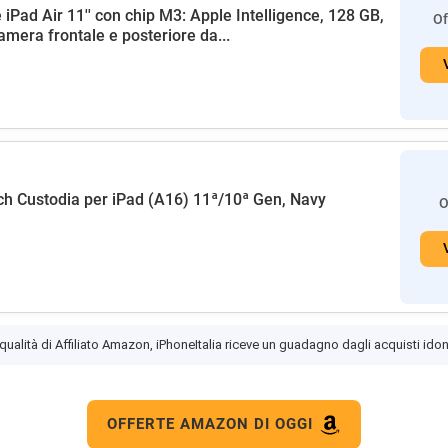
 iPad Air 11'' con chip M3: Apple Intelligence, 128 GB,
Of
amera frontale e posteriore da...
h Custodia per iPad (A16) 11ª/10ª Gen, Navy
O
 qualità di Affiliato Amazon, iPhoneItalia riceve un guadagno dagli acquisti idon
OFFERTE AMAZON DI OGGI