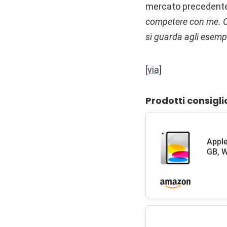
mercato precedente
competere con me. Ci
si guarda agli esempi
[via]
Prodotti consigli
Apple
GB, W