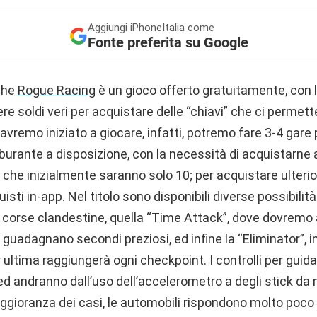
Aggiungi
iPhoneItalia come
Fonte preferita su Google
 che
Rogue Racing
è un gioco offerto gratuitamente, con la
re soldi veri per acquistare delle “chiavi” che ci permett
vremo iniziato a giocare, infatti, potremo fare 3-4 gare
rburante a disposizione, con la necessità di acquistarne a
 che inizialmente saranno solo 10; per acquistare ulterio
isti in-app. Nel titolo sono disponibili diverse possibilità 
i corse clandestine, quella “Time Attack”, dove dovremo 
guadagnano secondi preziosi, ed infine la “Eliminator”, in
 ultima raggiungerà ogni checkpoint. I controlli per guida
ed andranno dall’uso dell’accelerometro a degli stick da
gioranza dei casi, le automobili rispondono molto poco