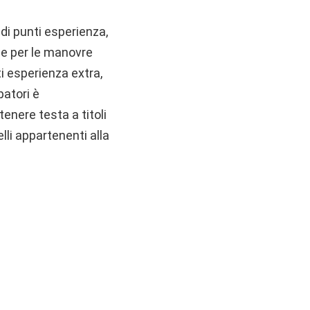
di punti esperienza,
he per le manovre
ti esperienza extra,
patori è
enere testa a titoli
li appartenenti alla