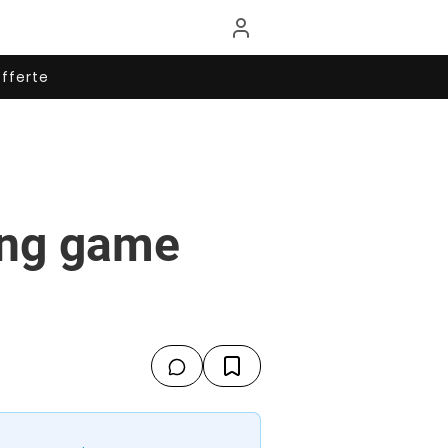
fferte
ing game