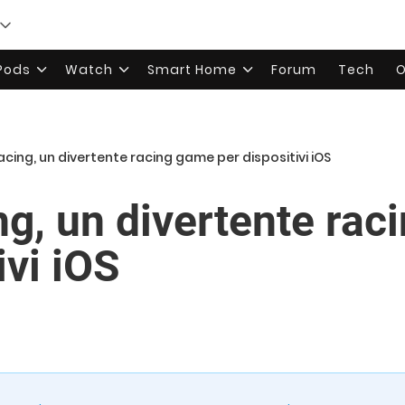
rPods
Watch
Smart Home
Forum
Tech
O
cing, un divertente racing game per dispositivi iOS
g, un divertente rac
ivi iOS