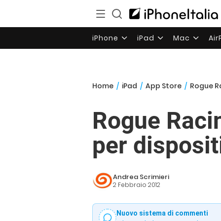
iPhone
iPad
Mac
Ai
Home
/
iPad
/
App Store
/
Rogue Ra
Rogue Racin
per disposit
Andrea Scrimieri
2 Febbraio 2012
Nuovo sistema di commenti