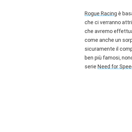
Rogue Racing
è basa
che ci verranno att
che avremo effettua
come anche un sorpas
sicuramente il compa
ben più famosi, non
serie
Need for Speed