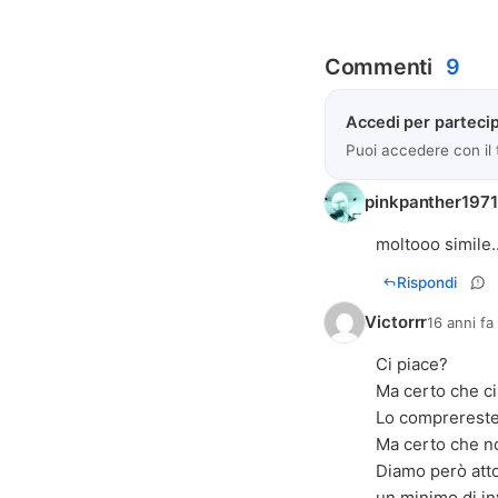
Commenti
9
Accedi per partecip
Puoi accedere con il
pinkpanther1971
moltooo simile..
Rispondi
Victorrr
16 anni fa
Ci piace?
Ma certo che ci 
Lo comprerest
Ma certo che n
Diamo però att
un minimo di in