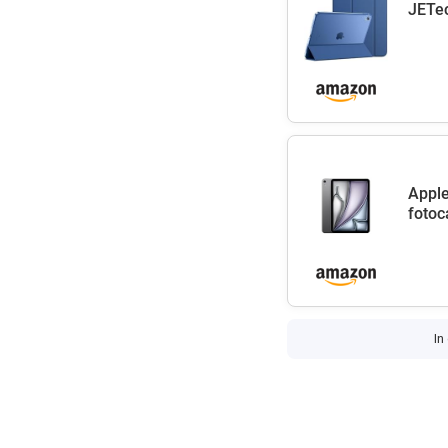
JETec
Apple
fotoc
In