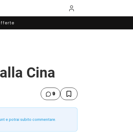
fferte
alla Cina
9
unt e potrai subito commentare.