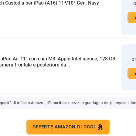
h Custodia per iPad (A16) 11ª/10ª Gen, Navy
O
 iPad Air 11'' con chip M3: Apple Intelligence, 128 GB,
Of
amera frontale e posteriore da...
 qualità di Affiliato Amazon, iPhoneItalia riceve un guadagno dagli acquisti idon
OFFERTE AMAZON DI OGGI