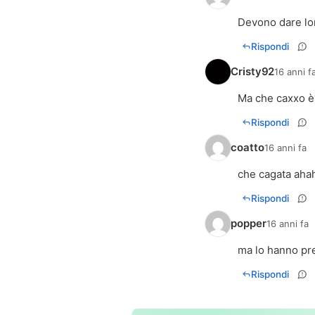
Devono dare lo
Rispondi
Cristy92
16 anni f
Ma che caxxo è
Rispondi
coatto
16 anni fa
che cagata aha
Rispondi
popper
16 anni fa
ma lo hanno pre
Rispondi