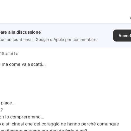
are alla discussione
Acced
 tuo account email, Google o Apple per commentare.
16 anni fa
 ma come va a scatti...
piace...
e?
on lo compreremmo...
o a sti cinesi che del coraggio ne hanno perché comunque
vestimento avranno pur dovuto farlo o no?