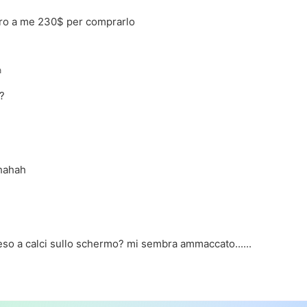
ro a me 230$ per comprarlo
a
?
hahah
so a calci sullo schermo? mi sembra ammaccato......