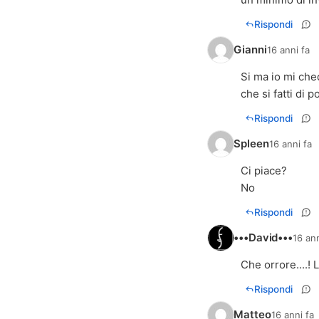
Rispondi
Gianni
16 anni fa
Si ma io mi che
che si fatti di
Rispondi
Spleen
16 anni fa
Ci piace?
No
Rispondi
•••David•••
16 ann
Che orrore....! 
Rispondi
Matteo
16 anni fa