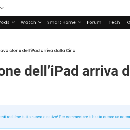
rPods
Watch
Smart Home
Forum
Tech
O
ovo clone dell’iPad arriva dalla Cina
ne dell’iPad arriva d
enti realtime tutto nuovo e nativo! Per commentare ti basta creare un acco
!