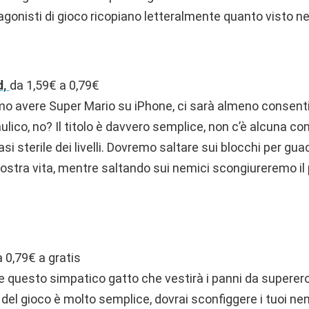
tagonisti di gioco ricopiano letteralmente quanto visto nel
,
da 1,59€ a 0,79€
o avere Super Mario su iPhone, ci sarà almeno consenti
aulico, no? Il titolo è davvero semplice, non c’è alcuna c
si sterile dei livelli. Dovremo saltare sui blocchi per gu
stra vita, mentre saltando sui nemici scongiureremo il 
a 0,79€ a gratis
e questo simpatico gatto che vestirà i panni da superero
 del gioco è molto semplice, dovrai sconfiggere i tuoi ne