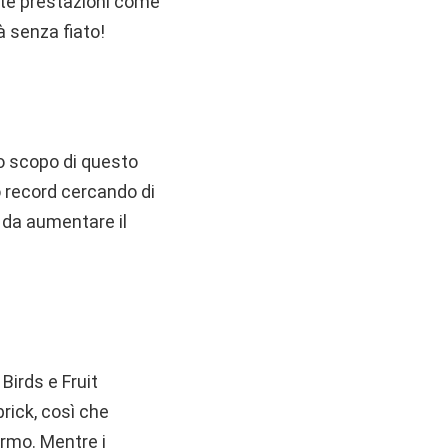
alte prestazioni come
à senza fiato!
o scopo di questo
o record cercando di
e da aumentare il
irds e Fruit
brick, così che
ermo. Mentre i