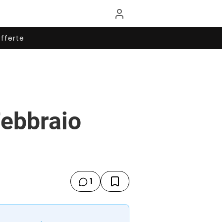
fferte
Febbraio
1