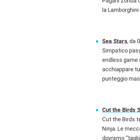
Pagani Zonda Ci
la Lamborghini 
Sea Stars
, da 
Simpatico pass
endless game a 
acchiappare tut
punteggio mas
Cut the Birds 
Cut the Birds 
Ninja. Le meccan
dovremo “taglia