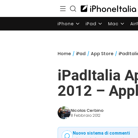
iPhone
iPad
Mac
Ai
Home
/
iPad
/
App Store
/
iPadItali
iPadItalia 
2012 – Appli
Nicolas Cerbino
8 Febbraio 2012
Nuovo sistema di commenti