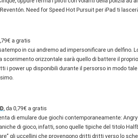
nque, oppure ferma i piloti con volanti della polizia ad 
Reventón. Need for Speed Hot Pursuit per iPad ti lascer
0,79€ a gratis
atempo in cui andremo ad impersonificare un delfino. L
scorrimento orizzontale sarà quello di battere il propri
ti i power up disponibili durante il persorso in modo tal
simo.
3D
, da 0,79€ a gratis
tenta di emulare due giochi contemporaneamente: Angry B
iche di gioco, infatti, sono quelle tipiche del titolo Half
re” gli uccellini che provengono dritti dritti verso lo sch