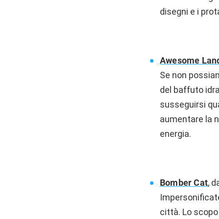
disegni e i pro
Awesome Land
Se non possiam
del baffuto idr
susseguirsi qua
aumentare la no
energia.
Bomber Cat
, d
Impersonificat
città. Lo scopo