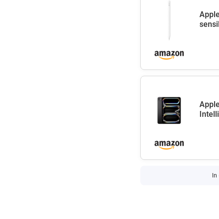
Apple
sensib
Apple
Intel
In