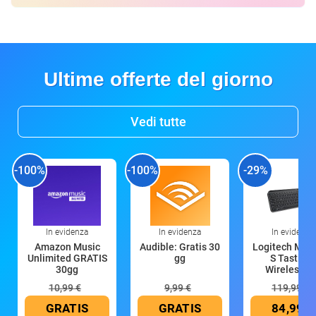
Ultime offerte del giorno
Vedi tutte
-100%
-100%
-29%
In evidenza
In evidenza
In evidenza
Amazon Music
Audible: Gratis 30
Logitech MX 
Unlimited GRATIS
gg
S Tastiera
30gg
Wireless (G
10,99 €
9,99 €
119,99 €
GRATIS
GRATIS
84,99 €