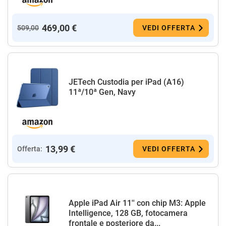
469,00 €
509,00
VEDI OFFERTA
JETech Custodia per iPad (A16)
11ª/10ª Gen, Navy
13,99 €
Offerta:
VEDI OFFERTA
Apple iPad Air 11'' con chip M3: Apple
Intelligence, 128 GB, fotocamera
frontale e posteriore da...