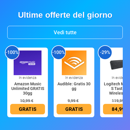
Ultime offerte del giorno
Vedi tutte
-100%
-100%
-29%
In evidenza
In evidenza
In evidenza
Amazon Music
Audible: Gratis 30
Logitech MX 
Unlimited GRATIS
gg
S Tastiera
30gg
Wireless (G
10,99 €
9,99 €
119,99 €
GRATIS
GRATIS
84,99 €