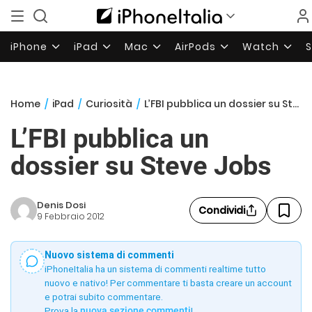
iPhone
iPad
Mac
AirPods
Watch
Home
/
iPad
/
Curiosità
/
L’FBI pubblica un dossier su Steve Jobs
L’FBI pubblica un
dossier su Steve Jobs
Denis Dosi
Condividi
9 Febbraio 2012
Nuovo sistema di commenti
iPhoneItalia ha un sistema di commenti realtime tutto
nuovo e nativo! Per commentare ti basta creare un account
e potrai subito commentare.
Prova la
nuova sezione commenti
!