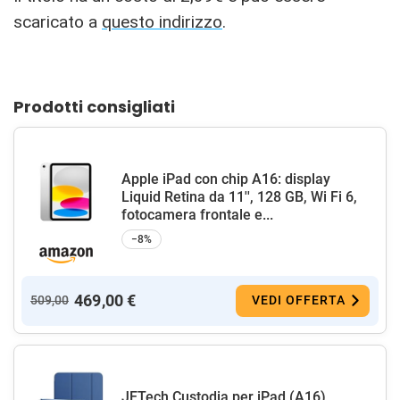
scaricato a
questo indirizzo
.
Prodotti consigliati
Apple iPad con chip A16: display
Liquid Retina da 11'', 128 GB, Wi Fi 6,
fotocamera frontale e...
−8%
469,00 €
509,00
VEDI OFFERTA
JETech Custodia per iPad (A16)