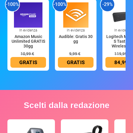
-100%
-100%
-29%
In evidenza
In evidenza
In evidenza
Amazon Music
Audible: Gratis 30
Logitech MX 
Unlimited GRATIS
gg
S Tastiera
30gg
Wireless (G
10,99 €
9,99 €
119,99 €
GRATIS
GRATIS
84,99 €
Scelti dalla redazione