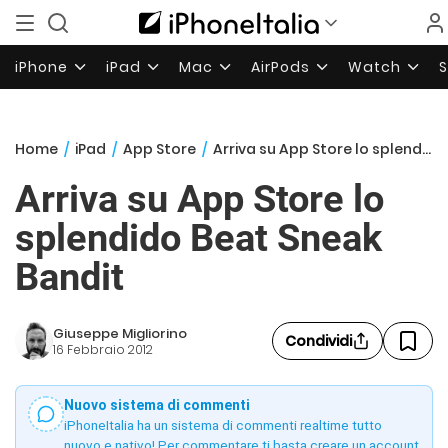
iPhone
iPad
Mac
AirPods
Watch
Home
/
iPad
/
App Store
/
Arriva su App Store lo splendido Beat Sneak Bandit
Arriva su App Store lo
splendido Beat Sneak
Bandit
Giuseppe Migliorino
Condividi
16 Febbraio 2012
Nuovo sistema di commenti
iPhoneItalia ha un sistema di commenti realtime tutto
nuovo e nativo! Per commentare ti basta creare un account