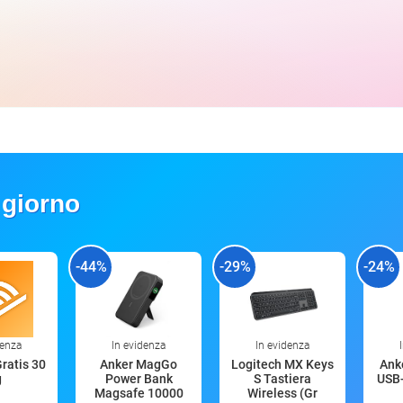
 giorno
-44%
-29%
-24%
denza
In evidenza
In evidenza
Gratis 30
Anker MagGo
Logitech MX Keys
Anke
g
Power Bank
S Tastiera
USB-
Magsafe 10000
Wireless (Gr