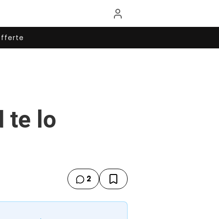
fferte
 te lo
2