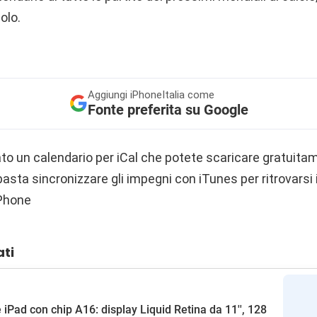
olo.
Aggiungi
iPhoneItalia come
Fonte preferita su Google
eato un calendario per iCal che potete scaricare gratuit
a sincronizzare gli impegni con iTunes per ritrovarsi i
iPhone
ati
 iPad con chip A16: display Liquid Retina da 11'', 128