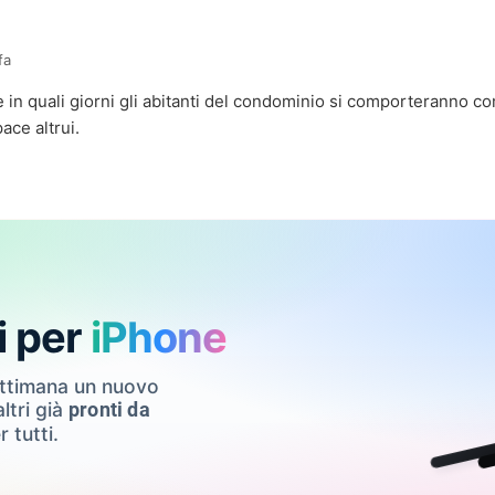
fa
 in quali giorni gli abitanti del condominio si comporteranno com
pace altrui.
i per
iPhone
ettimana un nuovo
ltri già
pronti da
r tutti.