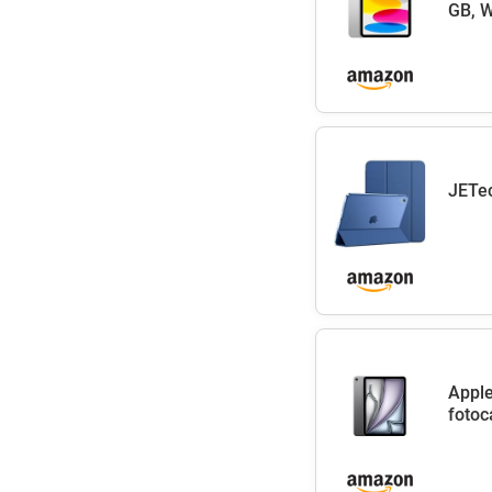
GB, W
JETec
Apple
fotoc