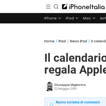
iPhone
iPad
Mac
Ai
Home
/
iPad
/
News iPad
/
Il calend
Il calendari
regala Appl
Giuseppe Migliorino
22 Maggio 2010
Nuovo sistema di commenti