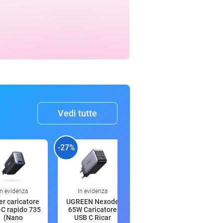
Vedi tutte
-27%
-52%
-
In evidenza
In evidenza
00:16
r caricatore
UGREEN Nexode
Oral-B iO 6
C rapido 735
65W Caricatore
Spazzolino
(Nano
USB C Ricar
Elettrico, 2 Test