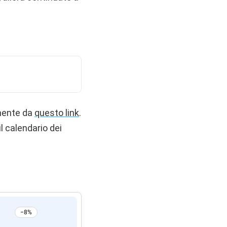
amente da
questo link
.
l calendario dei
−8%