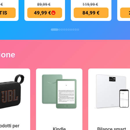
mAh
 €
89,99 €
119,99 €
TIS
49,99 €
84,99 €
zione
odotti per
Kindle
Bilance smart