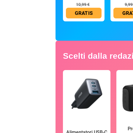
10,99 €
9,99
GRATIS
GRA
Scelti dalla reda
Pr
Alimentatori USB-C