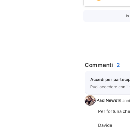
In
Commenti
2
Accedi per partecip
Puoi accedere con il
iPad News
16 anni
Per fortuna che 
Davide