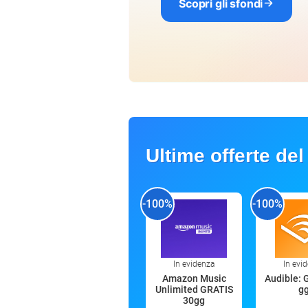
Scopri gli sfondi
Ultime offerte del
-100%
-100%
In evidenza
In evi
Amazon Music
Audible: 
Unlimited GRATIS
g
30gg