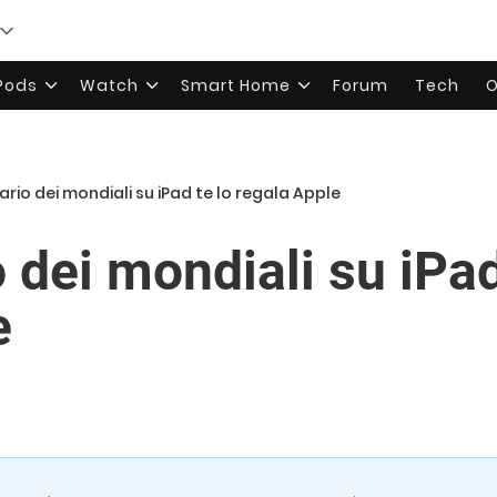
rPods
Watch
Smart Home
Forum
Tech
O
ario dei mondiali su iPad te lo regala Apple
o dei mondiali su iPad
e