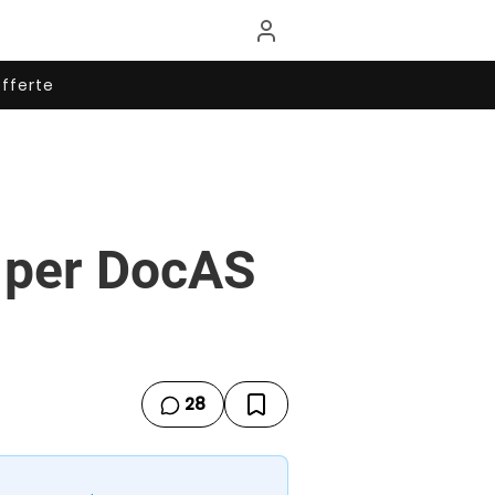
fferte
 per DocAS
28