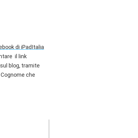
book di iPadItalia
are il link
ul blog, tramite
 e Cognome che