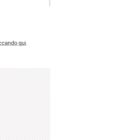
iccando qui
.