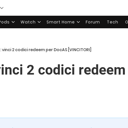
rPods
Watch
Smart Home
Forum
Tech
O
 vinci 2 codici redeem per DocAS [VINCITORI]
nci 2 codici redeem