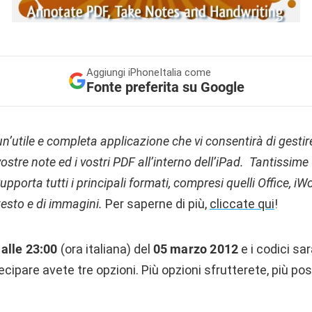
Aggiungi
iPhoneItalia come
Fonte preferita su Google
n’utile e completa applicazione che vi consentirà di gest
vostre note ed i vostri PDF all’interno dell’iPad. Tantissime
upporta tutti i principali formati, compresi quelli Office, i
testo e di immagini.
Per saperne di più,
cliccate qui
!
alle 23:00
(ora italiana) del
05 marzo 2012
e i codici sa
cipare avete tre opzioni. Più opzioni sfrutterete, più poss