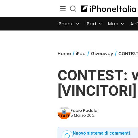
iPhone
iPad
Mac
Ai
Home
/
iPad
/
Giveaway
/
CONTEST:
CONTEST: vi
[VINCITORI]
Fabio Padula
5 Marzo 2012
Nuovo sistema di commenti