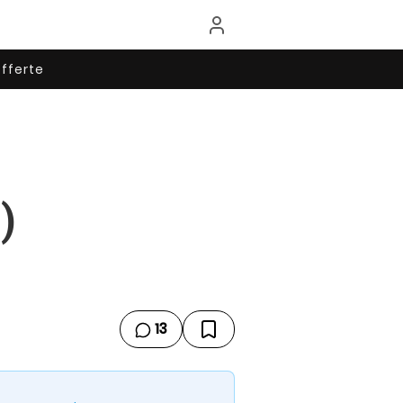
fferte
)
13