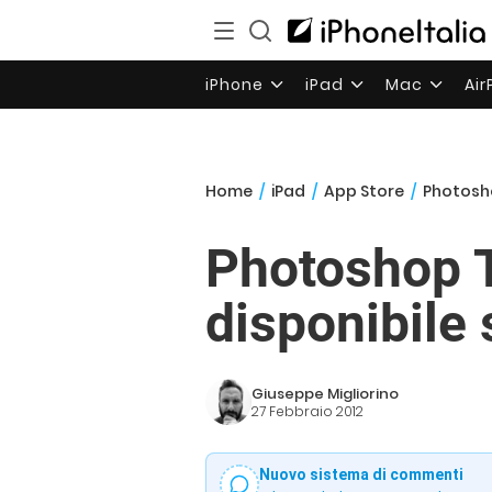
iPhone
iPad
Mac
Ai
Home
/
iPad
/
App Store
/
Photosho
Photoshop 
disponibile 
Giuseppe Migliorino
27 Febbraio 2012
Nuovo sistema di commenti