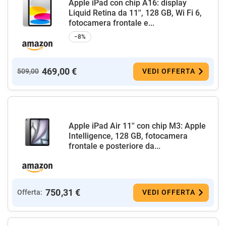
Apple iPad con chip A16: display
Liquid Retina da 11'', 128 GB, Wi Fi 6,
fotocamera frontale e...
−8%
469,00 €
509,00
VEDI OFFERTA
Apple iPad Air 11'' con chip M3: Apple
Intelligence, 128 GB, fotocamera
frontale e posteriore da...
750,31 €
Offerta:
VEDI OFFERTA