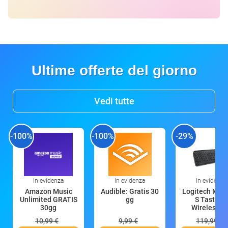
Ultime offerte del giorno
Vedi tutte
-100%
-100%
-29%
In evidenza
In evidenza
In evidenza
Amazon Music
Audible: Gratis 30
Logitech MX 
Unlimited GRATIS
gg
S Tastiera
30gg
Wireless (G
10,99 €
9,99 €
119,99 €