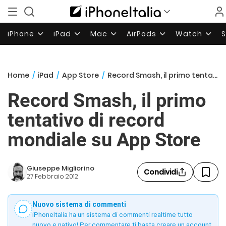
iPhone
iPad
Mac
AirPods
Watch
Home
/
iPad
/
App Store
/
Record Smash, il primo tentativo di record mondiale su App Store
Record Smash, il primo
tentativo di record
mondiale su App Store
Giuseppe Migliorino
Condividi
27 Febbraio 2012
Nuovo sistema di commenti
iPhoneItalia ha un sistema di commenti realtime tutto
nuovo e nativo! Per commentare ti basta creare un account