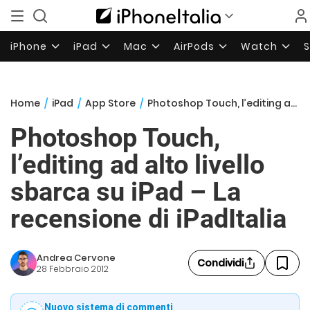
iPhone
iPad
Mac
AirPods
Watch
Home
/
iPad
/
App Store
/
Photoshop Touch, l’editing ad alto livello sbarca su iPad – La recensione di iPadItalia
Photoshop Touch,
l’editing ad alto livello
sbarca su iPad – La
recensione di iPadItalia
Andrea Cervone
Condividi
28 Febbraio 2012
Nuovo sistema di commenti