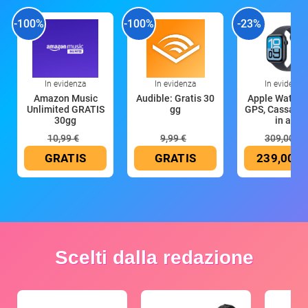
-100%
-100%
-23%
In evidenza
In evidenza
In evidenza
Amazon Music
Audible: Gratis 30
Apple Watch 
Unlimited GRATIS
gg
GPS, Cassa 4
30gg
in all
10,99 €
9,99 €
309,00 €
GRATIS
GRATIS
239,00 €
Scelti dalla redazione